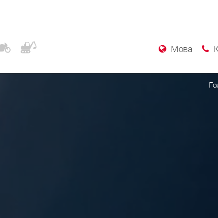
Мова
Го