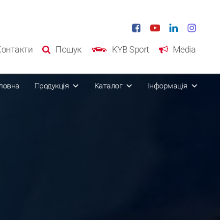
Контакти
Пошук
KYB Sport
Media
ловна
Продукція
Kаталог
Інформація