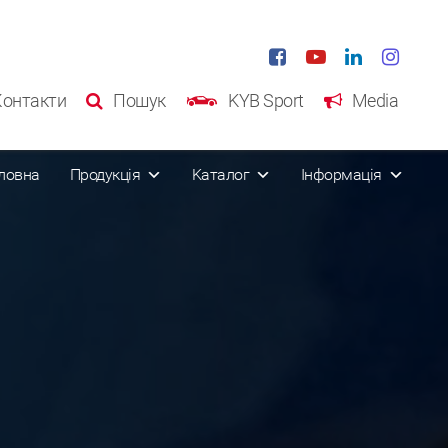
Контакти
Пошук
KYB Sport
Media
ловна
Продукція
Kаталог
Інформація