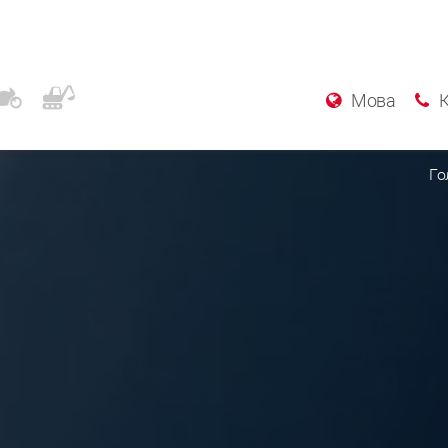
Мова
Го