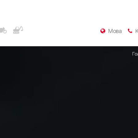
Мова
Го