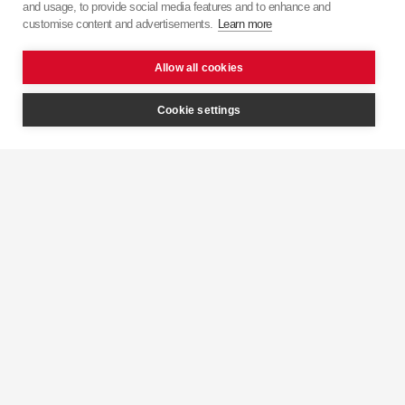
and usage, to provide social media features and to enhance and
японської точності з європейським підходом.
customise content and advertisements.
Learn more
Allow all cookies
Cookie settings