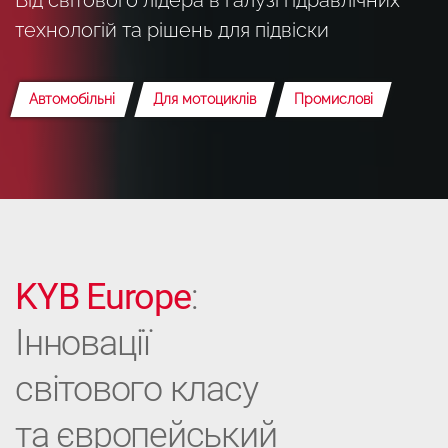
технологій та рішень для підвіски
Автомобільні
Для мотоциклів
Промислові
KYB Europe
:
Інновації
світового класу
та європейський