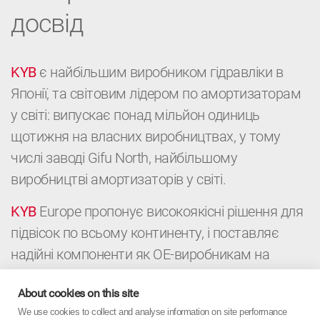
досвід
KYB
є найбільшим виробником гідравліки в
Японії, та світовим лідером по амортизаторам
у світі: випускає понад мільйон одиниць
щотижня на власних виробництвах, у тому
числі заводі Gifu North, найбільшому
виробництві амортизаторів у світі.
KYB
Europe пропонує високоякісні рішення для
підвісок по всьому континенту, і поставляє
надійні компоненти як ОЕ-виробникам на
конвейери, так і дистриб’юторам і
About cookies on this site
автомайстерням для післпродажного
We use cookies to collect and analyse information on site performance
обслуговування автомобілей. Це поєднання