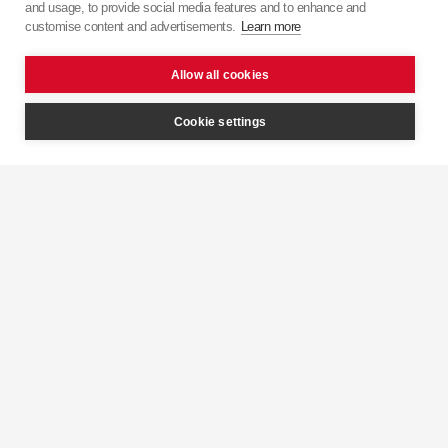
and usage, to provide social media features and to enhance and
японської точності з європейським підходом.
customise content and advertisements.
Learn more
Allow all cookies
Cookie settings