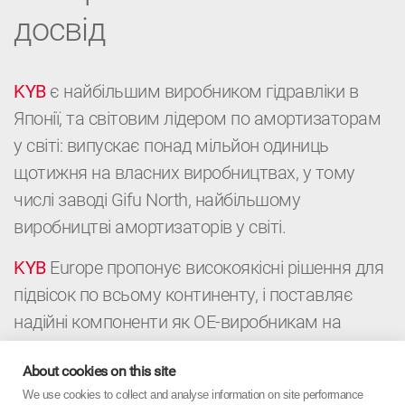
досвід
KYB
є найбільшим виробником гідравліки в
Японії, та світовим лідером по амортизаторам
у світі: випускає понад мільйон одиниць
щотижня на власних виробництвах, у тому
числі заводі Gifu North, найбільшому
виробництві амортизаторів у світі.
KYB
Europe пропонує високоякісні рішення для
підвісок по всьому континенту, і поставляє
надійні компоненти як ОЕ-виробникам на
конвейери, так і дистриб’юторам і
About cookies on this site
автомайстерням для післпродажного
We use cookies to collect and analyse information on site performance
обслуговування автомобілей. Це поєднання