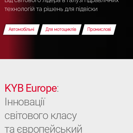
технологій та рішень для підвіски
Автомобільні
Для мотоциклів
Промислові
KYB Europe
:
Інновації
світового класу
та європейський