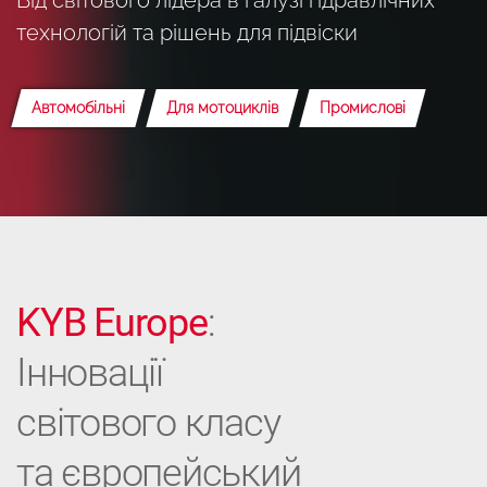
технологій та рішень для підвіски
Автомобільні
Для мотоциклів
Промислові
KYB Europe
:
Інновації
світового класу
та європейський