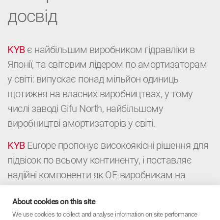
досвід
KYB
є найбільшим виробником гідравліки в
Японії, та світовим лідером по амортизаторам
у світі: випускає понад мільйон одиниць
щотижня на власних виробництвах, у тому
числі заводі Gifu North, найбільшому
виробництві амортизаторів у світі.
KYB
Europe пропонує високоякісні рішення для
підвісок по всьому континенту, і поставляє
надійні компоненти як ОЕ-виробникам на
конвейери, так і дистриб’юторам і
About cookies on this site
автомайстерням для післпродажного
We use cookies to collect and analyse information on site performance
обслуговування автомобілей. Це поєднання