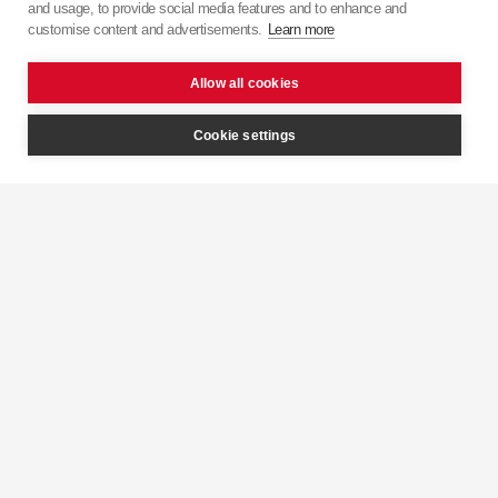
and usage, to provide social media features and to enhance and
японської точності з європейським підходом.
customise content and advertisements.
Learn more
Allow all cookies
Cookie settings