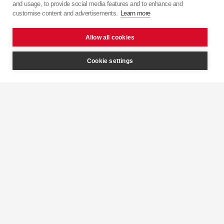
and usage, to provide social media features and to enhance and
японської точності з європейським підходом.
customise content and advertisements.
Learn more
Allow all cookies
Cookie settings