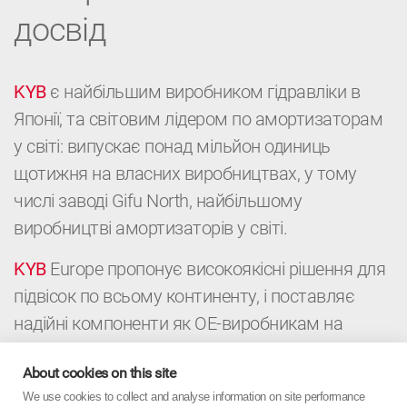
досвід
KYB
є найбільшим виробником гідравліки в
Японії, та світовим лідером по амортизаторам
у світі: випускає понад мільйон одиниць
щотижня на власних виробництвах, у тому
числі заводі Gifu North, найбільшому
виробництві амортизаторів у світі.
KYB
Europe пропонує високоякісні рішення для
підвісок по всьому континенту, і поставляє
надійні компоненти як ОЕ-виробникам на
конвейери, так і дистриб’юторам і
About cookies on this site
автомайстерням для післпродажного
We use cookies to collect and analyse information on site performance
обслуговування автомобілей. Це поєднання