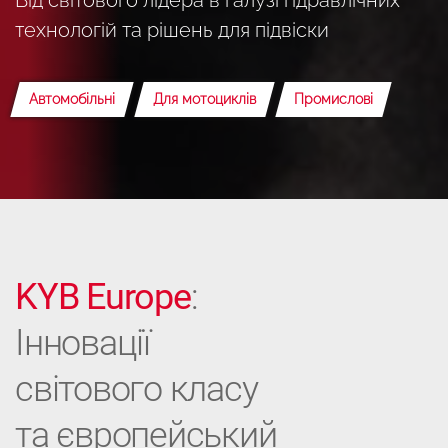
технологій та рішень для підвіски
Автомобільні
Для мотоциклів
Промислові
KYB Europe
:
Інновації
світового класу
та європейський