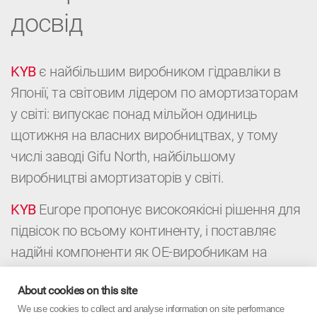
досвід
KYB
є найбільшим виробником гідравліки в
Японії, та світовим лідером по амортизаторам
у світі: випускає понад мільйон одиниць
щотижня на власних виробництвах, у тому
числі заводі Gifu North, найбільшому
виробництві амортизаторів у світі.
KYB
Europe пропонує високоякісні рішення для
підвісок по всьому континенту, і поставляє
надійні компоненти як ОЕ-виробникам на
конвейери, так і дистриб’юторам і
About cookies on this site
автомайстерням для післпродажного
We use cookies to collect and analyse information on site performance
обслуговування автомобілей. Це поєднання