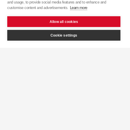
and usage, to provide social media features and to enhance and
японської точності з європейським підходом.
customise content and advertisements.
Learn more
Allow all cookies
Cookie settings