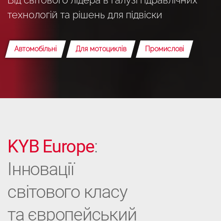
технологій та рішень для підвіски
Автомобільні
Для мотоциклів
Промислові
KYB Europe
:
Інновації
світового класу
та європейський