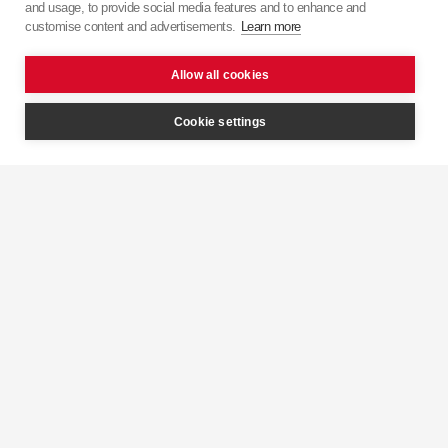
and usage, to provide social media features and to enhance and
японської точності з європейським підходом.
customise content and advertisements.
Learn more
Allow all cookies
Cookie settings