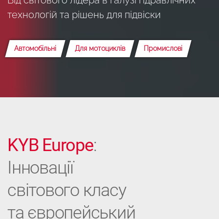
технологій та рішень для підвіски
Автомобільні
Для мотоциклів
Промислові
KYB Europe
:
Інновації
світового класу
та європейський