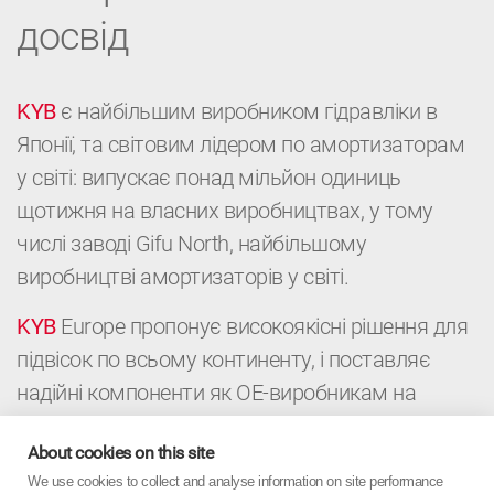
досвід
KYB
є найбільшим виробником гідравліки в
Японії, та світовим лідером по амортизаторам
у світі: випускає понад мільйон одиниць
щотижня на власних виробництвах, у тому
числі заводі Gifu North, найбільшому
виробництві амортизаторів у світі.
KYB
Europe пропонує високоякісні рішення для
підвісок по всьому континенту, і поставляє
надійні компоненти як ОЕ-виробникам на
конвейери, так і дистриб’юторам і
About cookies on this site
автомайстерням для післпродажного
We use cookies to collect and analyse information on site performance
обслуговування автомобілей. Це поєднання