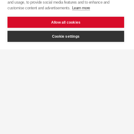
and usage, to provide social media features and to enhance and
японської точності з європейським підходом.
customise content and advertisements.
Learn more
Allow all cookies
Cookie settings