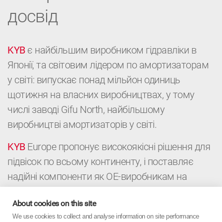
досвід
KYB
є найбільшим виробником гідравліки в
Японії, та світовим лідером по амортизаторам
у світі: випускає понад мільйон одиниць
щотижня на власних виробництвах, у тому
числі заводі Gifu North, найбільшому
виробництві амортизаторів у світі.
KYB
Europe пропонує високоякісні рішення для
підвісок по всьому континенту, і поставляє
надійні компоненти як ОЕ-виробникам на
конвейери, так і дистриб’юторам і
About cookies on this site
автомайстерням для післпродажного
We use cookies to collect and analyse information on site performance
обслуговування автомобілей. Це поєднання