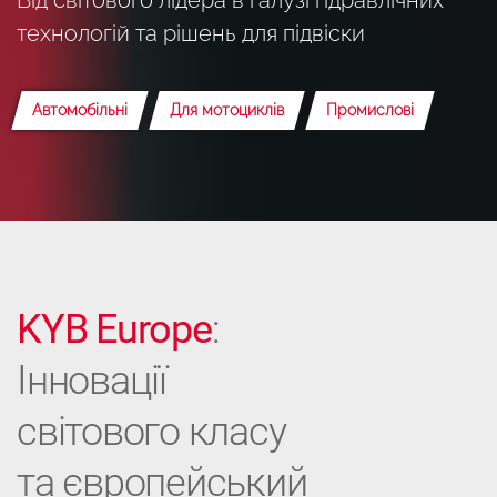
технологій та рішень для підвіски
Автомобільні
Для мотоциклів
Промислові
KYB Europe
:
Інновації
світового класу
та європейський