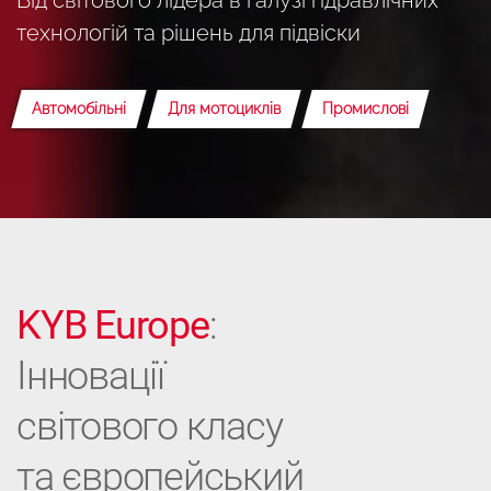
технологій та рішень для підвіски
Автомобільні
Для мотоциклів
Промислові
KYB Europe
:
Інновації
світового класу
та європейський