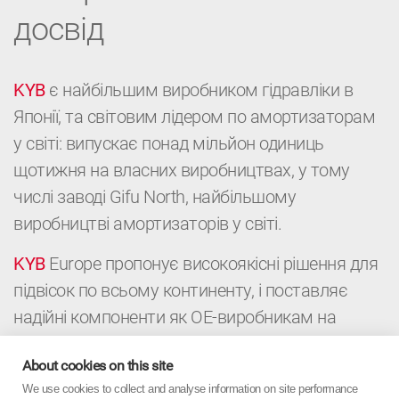
досвід
KYB
є найбільшим виробником гідравліки в
Японії, та світовим лідером по амортизаторам
у світі: випускає понад мільйон одиниць
щотижня на власних виробництвах, у тому
числі заводі Gifu North, найбільшому
виробництві амортизаторів у світі.
KYB
Europe пропонує високоякісні рішення для
підвісок по всьому континенту, і поставляє
надійні компоненти як ОЕ-виробникам на
конвейери, так і дистриб’юторам і
About cookies on this site
автомайстерням для післпродажного
We use cookies to collect and analyse information on site performance
обслуговування автомобілей. Це поєднання