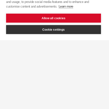
and usage, to provide social media features and to enhance and
японської точності з європейським підходом.
customise content and advertisements.
Learn more
Allow all cookies
Cookie settings