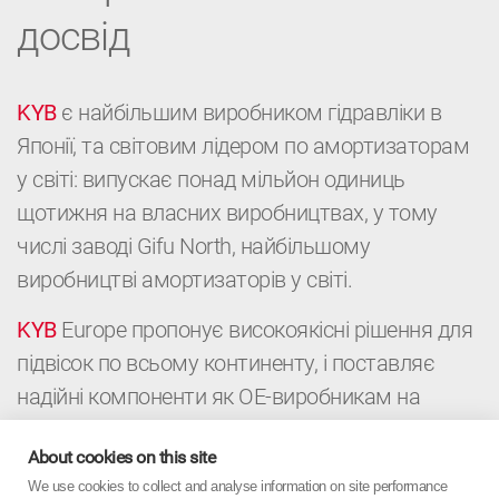
досвід
KYB
є найбільшим виробником гідравліки в
Японії, та світовим лідером по амортизаторам
у світі: випускає понад мільйон одиниць
щотижня на власних виробництвах, у тому
числі заводі Gifu North, найбільшому
виробництві амортизаторів у світі.
KYB
Europe пропонує високоякісні рішення для
підвісок по всьому континенту, і поставляє
надійні компоненти як ОЕ-виробникам на
конвейери, так і дистриб’юторам і
About cookies on this site
автомайстерням для післпродажного
We use cookies to collect and analyse information on site performance
обслуговування автомобілей. Це поєднання