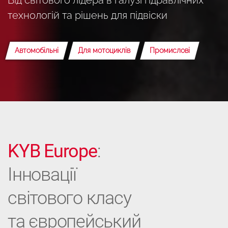
технологій та рішень для підвіски
Автомобільні
Для мотоциклів
Промислові
KYB Europe
:
Інновації
світового класу
та європейський