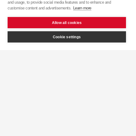
and usage, to provide social media features and to enhance and
японської точності з європейським підходом.
customise content and advertisements.
Learn more
Allow all cookies
Cookie settings