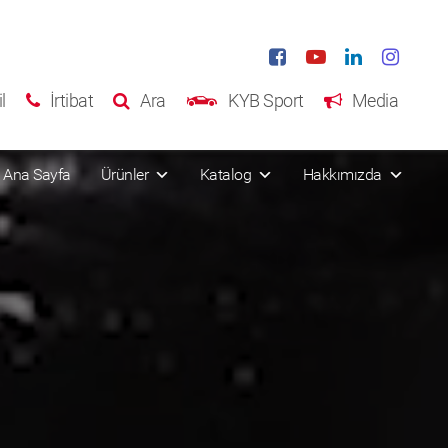
l
İrtibat
Ara
KYB Sport
Media
Ana Sayfa
Ürünler
Katalog
Hakkımızda