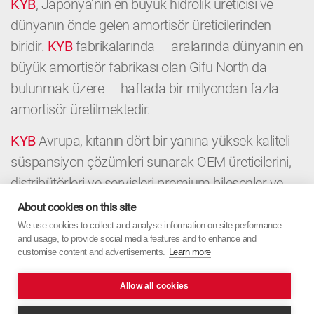
KYB
, Japonya’nın en büyük hidrolik üreticisi ve
dünyanın önde gelen amortisör üreticilerinden
biridir.
KYB
fabrikalarında — aralarında dünyanın en
büyük amortisör fabrikası olan Gifu North da
bulunmak üzere — haftada bir milyondan fazla
amortisör üretilmektedir.
KYB
Avrupa, kıtanın dört bir yanına yüksek kaliteli
süspansiyon çözümleri sunarak OEM üreticilerini,
distribütörleri ve servisleri premium bileşenler ve
yerel uzmanlıkla destekler. OEM’den Aftermarket’e
About cookies on this site
kadar
KYB
Avrupa, Japon hassasiyetini Avrupa
We use cookies to collect and analyse information on site performance
and usage, to provide social media features and to enhance and
odağıyla birleştirir.
customise content and advertisements.
Learn more
Allow all cookies