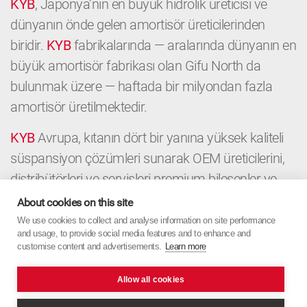
KYB
, Japonya’nın en büyük hidrolik üreticisi ve
dünyanın önde gelen amortisör üreticilerinden
biridir.
KYB
fabrikalarında — aralarında dünyanın en
büyük amortisör fabrikası olan Gifu North da
bulunmak üzere — haftada bir milyondan fazla
amortisör üretilmektedir.
KYB
Avrupa, kıtanın dört bir yanına yüksek kaliteli
süspansiyon çözümleri sunarak OEM üreticilerini,
distribütörleri ve servisleri premium bileşenler ve
yerel uzmanlıkla destekler. OEM’den Aftermarket’e
About cookies on this site
kadar
KYB
Avrupa, Japon hassasiyetini Avrupa
We use cookies to collect and analyse information on site performance
and usage, to provide social media features and to enhance and
odağıyla birleştirir.
customise content and advertisements.
Learn more
Allow all cookies