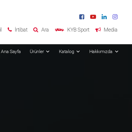
l
İrtibat
Ara
KYB Sport
Media
Ana Sayfa
Ürünler
Katalog
Hakkımızda