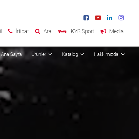
l
İrtibat
Ara
KYB Sport
Media
Ana Sayfa
Ürünler
Katalog
Hakkımızda