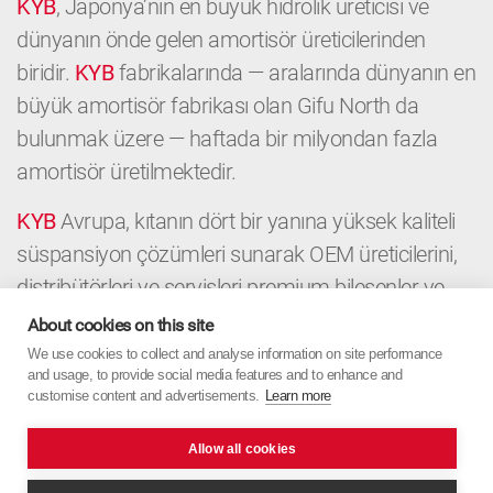
KYB
, Japonya’nın en büyük hidrolik üreticisi ve
dünyanın önde gelen amortisör üreticilerinden
biridir.
KYB
fabrikalarında — aralarında dünyanın en
büyük amortisör fabrikası olan Gifu North da
bulunmak üzere — haftada bir milyondan fazla
amortisör üretilmektedir.
KYB
Avrupa, kıtanın dört bir yanına yüksek kaliteli
süspansiyon çözümleri sunarak OEM üreticilerini,
distribütörleri ve servisleri premium bileşenler ve
yerel uzmanlıkla destekler. OEM’den Aftermarket’e
About cookies on this site
kadar
KYB
Avrupa, Japon hassasiyetini Avrupa
We use cookies to collect and analyse information on site performance
and usage, to provide social media features and to enhance and
odağıyla birleştirir.
customise content and advertisements.
Learn more
Allow all cookies