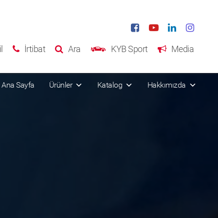
l
İrtibat
Ara
KYB Sport
Media
Ana Sayfa
Ürünler
Katalog
Hakkımızda