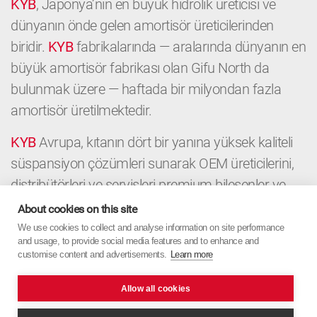
KYB
, Japonya’nın en büyük hidrolik üreticisi ve
dünyanın önde gelen amortisör üreticilerinden
biridir.
KYB
fabrikalarında — aralarında dünyanın en
büyük amortisör fabrikası olan Gifu North da
bulunmak üzere — haftada bir milyondan fazla
amortisör üretilmektedir.
KYB
Avrupa, kıtanın dört bir yanına yüksek kaliteli
süspansiyon çözümleri sunarak OEM üreticilerini,
distribütörleri ve servisleri premium bileşenler ve
yerel uzmanlıkla destekler. OEM’den Aftermarket’e
About cookies on this site
kadar
KYB
Avrupa, Japon hassasiyetini Avrupa
We use cookies to collect and analyse information on site performance
and usage, to provide social media features and to enhance and
odağıyla birleştirir.
customise content and advertisements.
Learn more
Allow all cookies