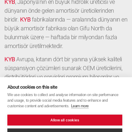
KYB
, Japonya’nın en büyük hidrolik üreticisi ve
dünyanın önde gelen amortisör üreticilerinden
biridir.
KYB
fabrikalarında — aralarında dünyanın en
büyük amortisör fabrikası olan Gifu North da
bulunmak üzere — haftada bir milyondan fazla
amortisör üretilmektedir.
KYB
Avrupa, kıtanın dört bir yanına yüksek kaliteli
süspansiyon çözümleri sunarak OEM üreticilerini,
distribütörleri ve servisleri premium bileşenler ve
yerel uzmanlıkla destekler. OEM’den Aftermarket’e
About cookies on this site
kadar
KYB
Avrupa, Japon hassasiyetini Avrupa
We use cookies to collect and analyse information on site performance
and usage, to provide social media features and to enhance and
odağıyla birleştirir.
customise content and advertisements.
Learn more
Allow all cookies