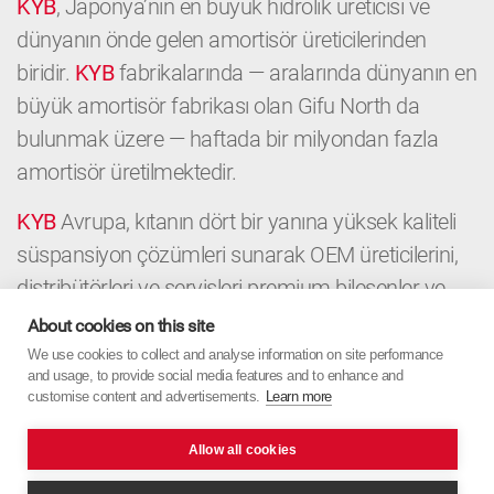
KYB
, Japonya’nın en büyük hidrolik üreticisi ve
dünyanın önde gelen amortisör üreticilerinden
biridir.
KYB
fabrikalarında — aralarında dünyanın en
büyük amortisör fabrikası olan Gifu North da
bulunmak üzere — haftada bir milyondan fazla
amortisör üretilmektedir.
KYB
Avrupa, kıtanın dört bir yanına yüksek kaliteli
süspansiyon çözümleri sunarak OEM üreticilerini,
distribütörleri ve servisleri premium bileşenler ve
yerel uzmanlıkla destekler. OEM’den Aftermarket’e
About cookies on this site
kadar
KYB
Avrupa, Japon hassasiyetini Avrupa
We use cookies to collect and analyse information on site performance
and usage, to provide social media features and to enhance and
odağıyla birleştirir.
customise content and advertisements.
Learn more
Allow all cookies