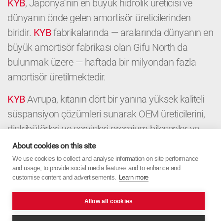
KYB
, Japonya’nın en büyük hidrolik üreticisi ve
dünyanın önde gelen amortisör üreticilerinden
biridir.
KYB
fabrikalarında — aralarında dünyanın en
büyük amortisör fabrikası olan Gifu North da
bulunmak üzere — haftada bir milyondan fazla
amortisör üretilmektedir.
KYB
Avrupa, kıtanın dört bir yanına yüksek kaliteli
süspansiyon çözümleri sunarak OEM üreticilerini,
distribütörleri ve servisleri premium bileşenler ve
yerel uzmanlıkla destekler. OEM’den Aftermarket’e
About cookies on this site
kadar
KYB
Avrupa, Japon hassasiyetini Avrupa
We use cookies to collect and analyse information on site performance
and usage, to provide social media features and to enhance and
odağıyla birleştirir.
customise content and advertisements.
Learn more
Allow all cookies