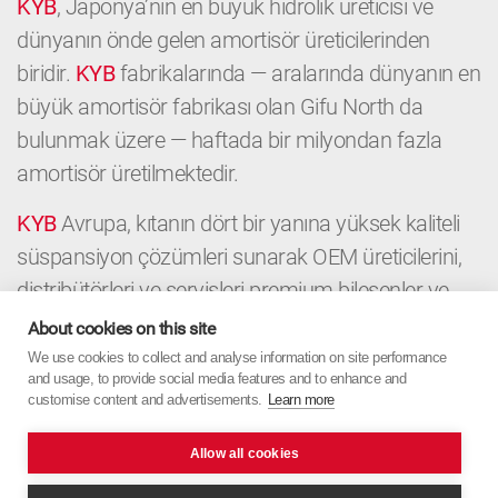
KYB
, Japonya’nın en büyük hidrolik üreticisi ve
dünyanın önde gelen amortisör üreticilerinden
biridir.
KYB
fabrikalarında — aralarında dünyanın en
büyük amortisör fabrikası olan Gifu North da
bulunmak üzere — haftada bir milyondan fazla
amortisör üretilmektedir.
KYB
Avrupa, kıtanın dört bir yanına yüksek kaliteli
süspansiyon çözümleri sunarak OEM üreticilerini,
distribütörleri ve servisleri premium bileşenler ve
yerel uzmanlıkla destekler. OEM’den Aftermarket’e
About cookies on this site
kadar
KYB
Avrupa, Japon hassasiyetini Avrupa
We use cookies to collect and analyse information on site performance
and usage, to provide social media features and to enhance and
odağıyla birleştirir.
customise content and advertisements.
Learn more
Allow all cookies