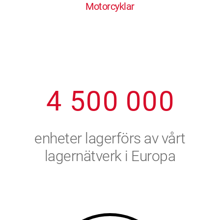
Motorcyklar
1
2
7
7
7
7
7
2
3
8
8
8
8
8
3
4
9
9
9
9
9
4
5
0
0
0
0
0
5
6
enheter lagerförs av vårt
6
7
lagernätverk i Europa
7
8
8
9