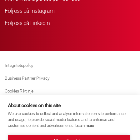
Följ oss på Instagram
Följ oss på LinkedIn
Integritetspolicy
Business Partner Privacy
Cookies Riktlinje
Modern Slavery Act Policy
About cookies on this site
We use cookies to collect and analyse information on site performance
Tax Strategy
and usage, to provide social media features and to enhance and
customise content and advertisements.
Learn more
Imprint