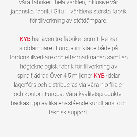
våra fabriker i hela världen, inklusive vår
japanska fabrik i Gifu – världens största fabrik
för tillverkning av stötdämpare.
KYB
har även tre fabriker som tillverkar
stötdämpare i Europa inriktade både på
fordonstillverkare och eftermarknaden samt en
högteknologisk fabrik för tillverkning av
spiralfjädrar. Över 4,5 miljoner
KYB
-delar
lagerförs och distribueras via våra nio filialer
och kontor i Europa. Våra kvalitetsprodukter
backas upp av lika enastående kundtjänst och
0
0
0
0
0
0
teknisk support.
1
1
1
1
1
1