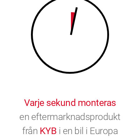
9
0
0
Varje sekund monteras
en eftermarknadsprodukt
från
KYB
i en bil i Europa