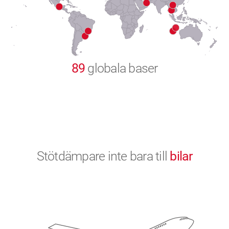
9
0
89
globala baser
Stötdämpare inte bara till
bilar