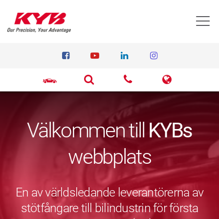
T
Välkommen till
KYBs
webbplats
En av världsledande leverantörerna av
stötfångare till bilindustrin för första