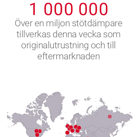
1
0
0
0
0
0
0
2
Över en miljon stötdämpare
tillverkas denna vecka som
3
originalutrustning och till
4
eftermarknaden
5
6
7
8