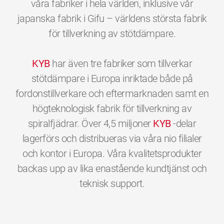
våra fabriker i hela världen, inklusive vår
japanska fabrik i Gifu – världens största fabrik
för tillverkning av stötdämpare.
KYB
har även tre fabriker som tillverkar
stötdämpare i Europa inriktade både på
fordonstillverkare och eftermarknaden samt en
högteknologisk fabrik för tillverkning av
spiralfjädrar. Över 4,5 miljoner
KYB
-delar
lagerförs och distribueras via våra nio filialer
och kontor i Europa. Våra kvalitetsprodukter
backas upp av lika enastående kundtjänst och
0
0
0
0
0
0
teknisk support.
1
1
1
1
1
1