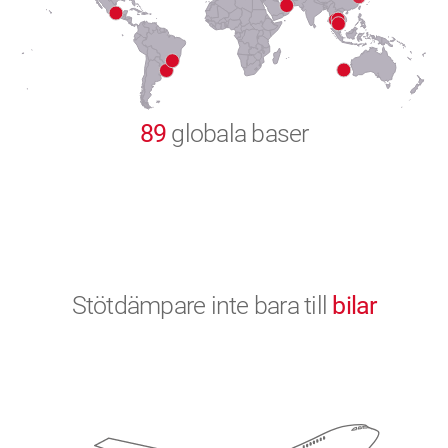
9
0
89
globala baser
Stötdämpare inte bara till
bilar