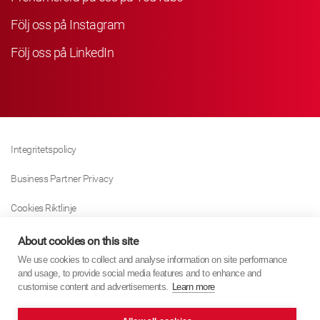
Följ oss på Instagram
Följ oss på LinkedIn
Integritetspolicy
Business Partner Privacy
Cookies Riktlinje
Modern Slavery Act Policy
About cookies on this site
We use cookies to collect and analyse information on site performance
Tax Strategy
and usage, to provide social media features and to enhance and
customise content and advertisements.
Learn more
Imprint