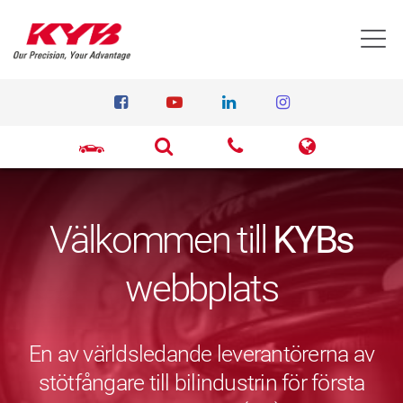
T
Välkommen till
KYBs
webbplats
En av världsledande leverantörerna av
stötfångare till bilindustrin för första