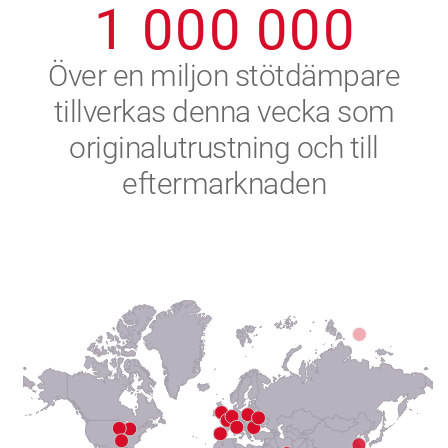
1
0
0
0
0
0
0
2
Över en miljon stötdämpare
tillverkas denna vecka som
3
originalutrustning och till
4
eftermarknaden
5
6
7
8