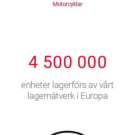
Motorcyklar
1
2
7
7
7
7
7
2
3
8
8
8
8
8
3
4
9
9
9
9
9
4
5
0
0
0
0
0
5
6
enheter lagerförs av vårt
6
7
lagernätverk i Europa
7
8
8
9