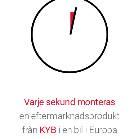
9
0
0
Varje sekund monteras
en eftermarknadsprodukt
från
KYB
i en bil i Europa