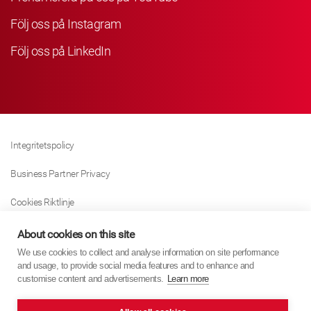
Följ oss på Instagram
Följ oss på LinkedIn
Integritetspolicy
Business Partner Privacy
Cookies Riktlinje
Modern Slavery Act Policy
About cookies on this site
We use cookies to collect and analyse information on site performance
Tax Strategy
and usage, to provide social media features and to enhance and
customise content and advertisements.
Learn more
Imprint