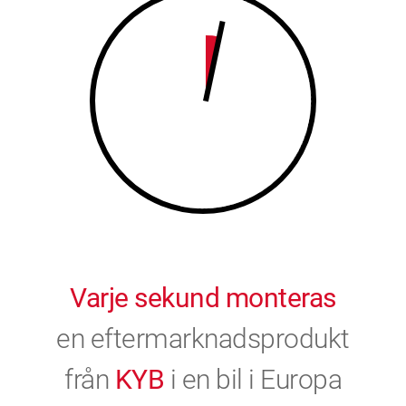
9
0
0
Varje sekund monteras
en eftermarknadsprodukt
från
KYB
i en bil i Europa