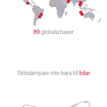
9
0
89
globala baser
Stötdämpare inte bara till
bilar