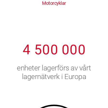
Motorcyklar
1
2
7
7
7
7
7
2
3
8
8
8
8
8
3
4
9
9
9
9
9
4
5
0
0
0
0
0
5
6
enheter lagerförs av vårt
6
7
lagernätverk i Europa
7
8
8
9