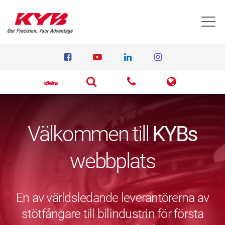
T
Välkommen till
KYBs
webbplats
En av världsledande leverantörerna av
stötfångare till bilindustrin för första