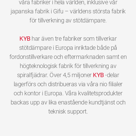
våra fabriker i hela världen, inklusive vår
japanska fabrik i Gifu – världens största fabrik
för tillverkning av stötdämpare.
KYB
har även tre fabriker som tillverkar
stötdämpare i Europa inriktade både på
fordonstillverkare och eftermarknaden samt en
högteknologisk fabrik för tillverkning av
spiralfjädrar. Över 4,5 miljoner
KYB
-delar
lagerförs och distribueras via våra nio filialer
och kontor i Europa. Våra kvalitetsprodukter
backas upp av lika enastående kundtjänst och
0
0
0
0
0
0
teknisk support.
1
1
1
1
1
1