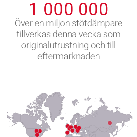
1
0
0
0
0
0
0
2
Över en miljon stötdämpare
tillverkas denna vecka som
3
originalutrustning och till
4
eftermarknaden
5
6
7
8