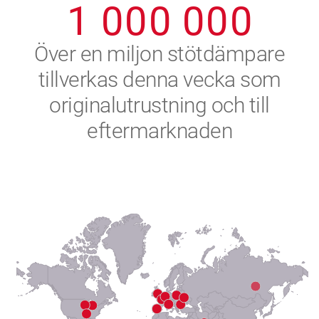
1
0
0
0
0
0
0
2
Över en miljon stötdämpare
tillverkas denna vecka som
3
originalutrustning och till
4
eftermarknaden
5
6
7
8