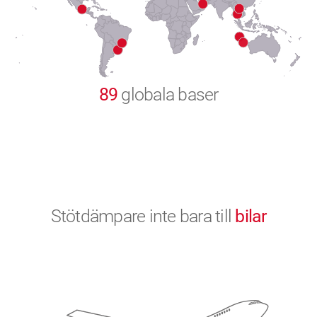
9
0
89
globala baser
Stötdämpare inte bara till
bilar