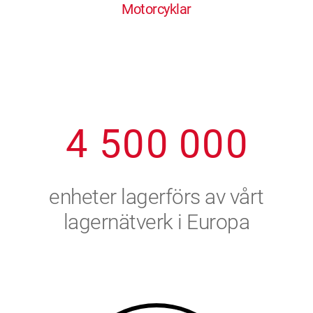
Motorcyklar
1
2
7
7
7
7
7
2
3
8
8
8
8
8
3
4
9
9
9
9
9
4
5
0
0
0
0
0
5
6
enheter lagerförs av vårt
6
7
lagernätverk i Europa
7
8
8
9