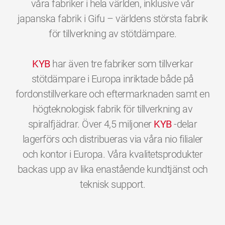
våra fabriker i hela världen, inklusive vår
japanska fabrik i Gifu – världens största fabrik
för tillverkning av stötdämpare.
KYB
har även tre fabriker som tillverkar
stötdämpare i Europa inriktade både på
fordonstillverkare och eftermarknaden samt en
högteknologisk fabrik för tillverkning av
spiralfjädrar. Över 4,5 miljoner
KYB
-delar
lagerförs och distribueras via våra nio filialer
och kontor i Europa. Våra kvalitetsprodukter
backas upp av lika enastående kundtjänst och
0
0
0
0
0
0
teknisk support.
1
1
1
1
1
1