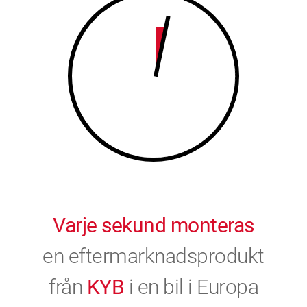
9
0
0
Varje sekund monteras
en eftermarknadsprodukt
från
KYB
i en bil i Europa