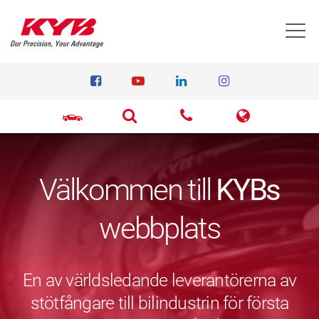
T
Välkommen till
KYBs
webbplats
En av världsledande leverantörerna av
stötfångare till bilindustrin för första