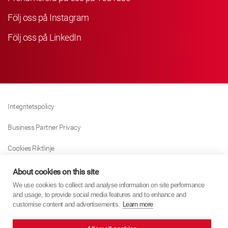
Följ oss på Instagram
Följ oss på LinkedIn
Integritetspolicy
Business Partner Privacy
Cookies Riktlinje
Modern Slavery Act Policy
About cookies on this site
We use cookies to collect and analyse information on site performance
Tax Strategy
and usage, to provide social media features and to enhance and
customise content and advertisements.
Learn more
Imprint