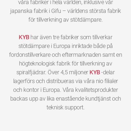
våra fabriker i hela världen, inklusive vår
japanska fabrik i Gifu – världens största fabrik
för tillverkning av stötdämpare.
KYB
har även tre fabriker som tillverkar
stötdämpare i Europa inriktade både på
fordonstillverkare och eftermarknaden samt en
högteknologisk fabrik för tillverkning av
spiralfjädrar. Över 4,5 miljoner
KYB
-delar
lagerförs och distribueras via våra nio filialer
och kontor i Europa. Våra kvalitetsprodukter
backas upp av lika enastående kundtjänst och
0
0
0
0
0
0
teknisk support.
1
1
1
1
1
1