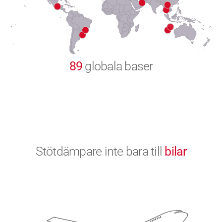
9
0
89
globala baser
Stötdämpare inte bara till
bilar