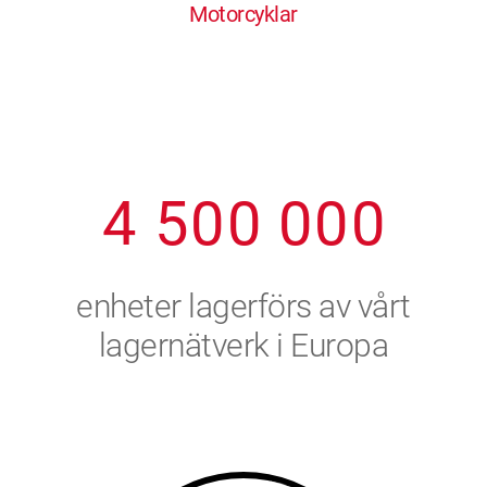
Motorcyklar
1
2
7
7
7
7
7
2
3
8
8
8
8
8
3
4
9
9
9
9
9
4
5
0
0
0
0
0
5
6
enheter lagerförs av vårt
6
7
lagernätverk i Europa
7
8
8
9