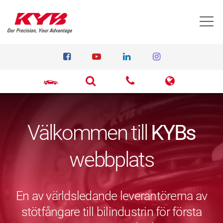
T
Välkommen till
KYBs
webbplats
En av världsledande leverantörerna av
stötfångare till bilindustrin för första