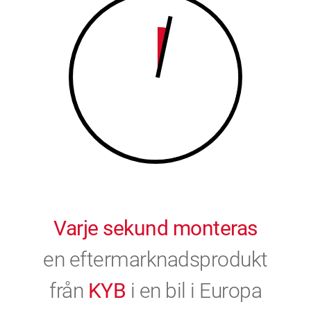
9
0
0
Varje sekund monteras
en eftermarknadsprodukt
från
KYB
i en bil i Europa