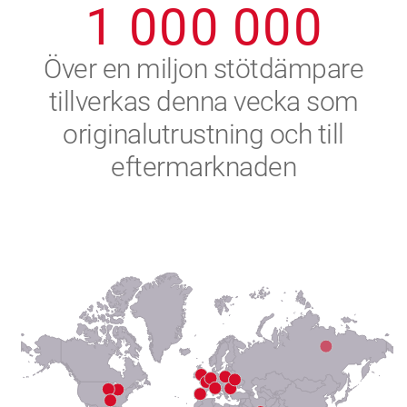
1
0
0
0
0
0
0
2
Över en miljon stötdämpare
tillverkas denna vecka som
3
originalutrustning och till
4
eftermarknaden
5
6
7
8