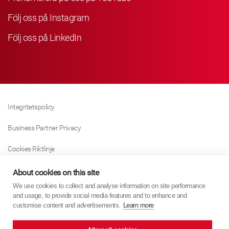
Följ oss på Instagram
Följ oss på LinkedIn
Integritetspolicy
Business Partner Privacy
Cookies Riktlinje
Modern Slavery Act Policy
About cookies on this site
We use cookies to collect and analyse information on site performance
Tax Strategy
and usage, to provide social media features and to enhance and
customise content and advertisements.
Learn more
Imprint