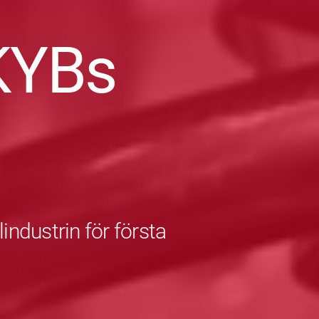
KYBs
industrin för första