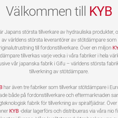
Välkommen till
KYB
r Japans största tillverkare av hydrauliska produkter, 
av världens största leverantörer av stötdämpare som
riginalutrustning till fordonstillverkare. Över en miljon
K
dämpare tillverkas varje vecka i våra fabriker i hela vär
usive vår japanska fabrik i Gifu – världens största fabri
tillverkning av stötdämpare.
B
har även tre fabriker som tillverkar stötdämpare i Eu
ktade både på fordonstillverkare och eftermarknaden sa
teknologisk fabrik för tillverkning av spiralfjädrar. Över
oner
KYB
-delar lagerförs och distribueras via våra nio fil