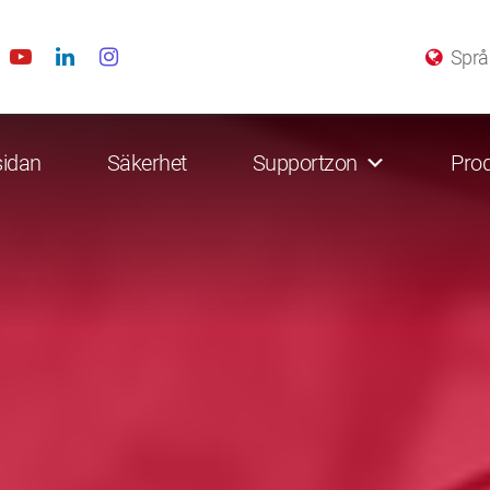
Språ
sidan
Säkerhet
Supportzon
Prod