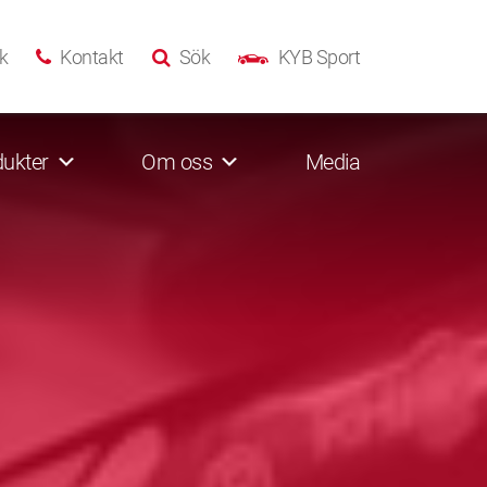
k
Kontakt
Sök
KYB Sport
ukter
Om oss
Media