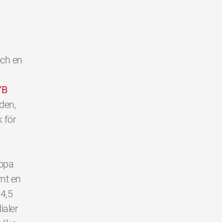
och en
YB
lden,
k för
ropa
mt en
 4,5
ialer