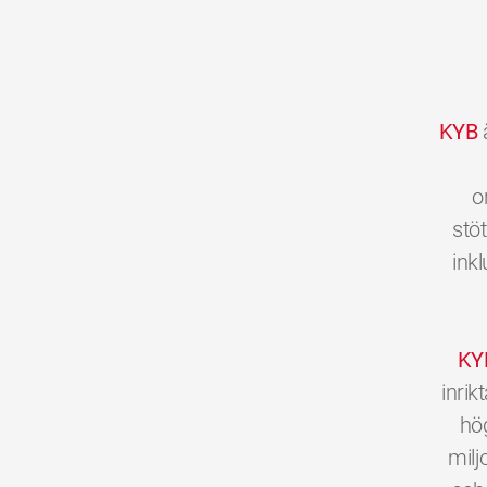
KYB
ä
o
stöt
inkl
KY
inri
hög
milj