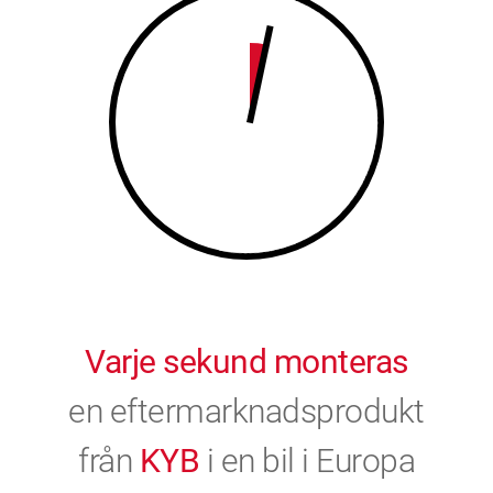
9
0
0
Varje sekund monteras
en eftermarknadsprodukt
från
KYB
i en bil i Europa