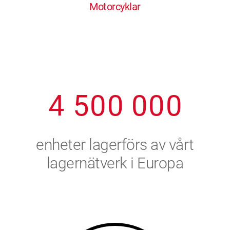
Motorcyklar
1
2
7
7
7
7
7
2
3
8
8
8
8
8
3
4
9
9
9
9
9
4
5
0
0
0
0
0
5
6
enheter lagerförs av vårt
6
7
lagernätverk i Europa
7
8
8
9