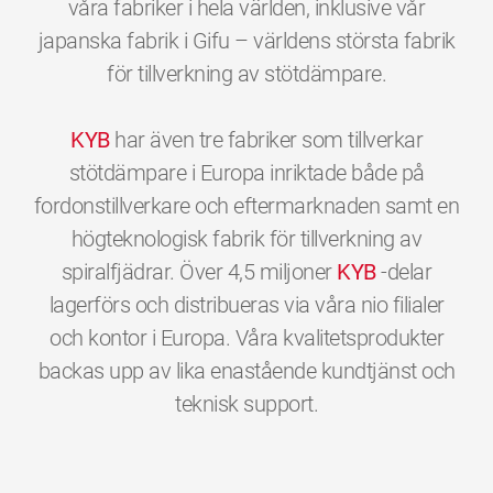
våra fabriker i hela världen, inklusive vår
japanska fabrik i Gifu – världens största fabrik
för tillverkning av stötdämpare.
KYB
har även tre fabriker som tillverkar
stötdämpare i Europa inriktade både på
fordonstillverkare och eftermarknaden samt en
högteknologisk fabrik för tillverkning av
spiralfjädrar. Över 4,5 miljoner
KYB
-delar
lagerförs och distribueras via våra nio filialer
och kontor i Europa. Våra kvalitetsprodukter
backas upp av lika enastående kundtjänst och
0
0
0
0
0
0
teknisk support.
1
1
1
1
1
1