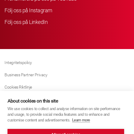
Följ oss på Instagram
Följ oss på LinkedIn
Integritetspolicy
Business Partner Privacy
Cookies Riktlinje
Modern Slavery Act Policy
About cookies on this site
We use cookies to collect and analyse information on site performance
Tax Strategy
and usage, to provide social media features and to enhance and
customise content and advertisements.
Learn more
Imprint