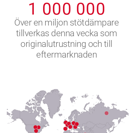
1
0
0
0
0
0
0
2
Över en miljon stötdämpare
tillverkas denna vecka som
3
originalutrustning och till
4
eftermarknaden
5
6
7
8