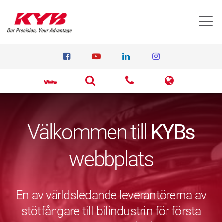
T
Välkommen till
KYBs
webbplats
En av världsledande leverantörerna av
stötfångare till bilindustrin för första