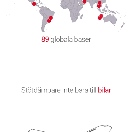
9
0
89
globala baser
Stötdämpare inte bara till
bilar