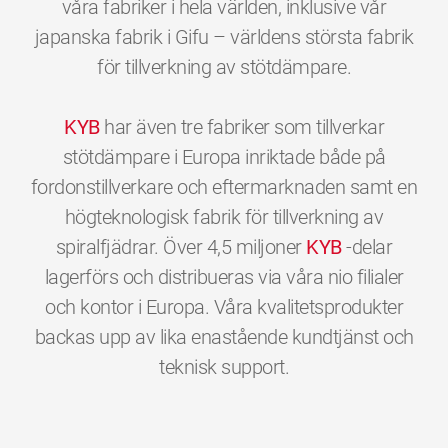
våra fabriker i hela världen, inklusive vår
japanska fabrik i Gifu – världens största fabrik
för tillverkning av stötdämpare.
KYB
har även tre fabriker som tillverkar
stötdämpare i Europa inriktade både på
fordonstillverkare och eftermarknaden samt en
högteknologisk fabrik för tillverkning av
spiralfjädrar. Över 4,5 miljoner
KYB
-delar
lagerförs och distribueras via våra nio filialer
och kontor i Europa. Våra kvalitetsprodukter
backas upp av lika enastående kundtjänst och
0
0
0
0
0
0
teknisk support.
1
1
1
1
1
1