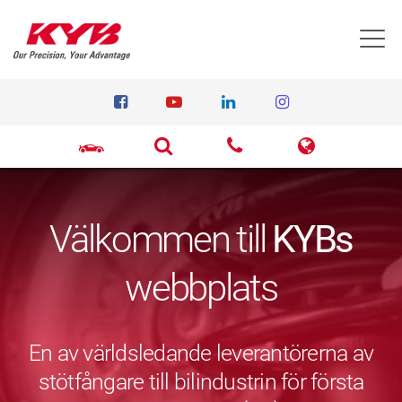
T
Välkommen till
KYBs
webbplats
En av världsledande leverantörerna av
stötfångare till bilindustrin för första