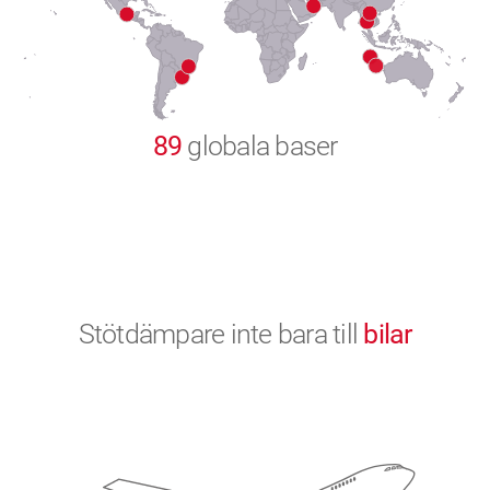
9
0
89
globala baser
Stötdämpare inte bara till
bilar