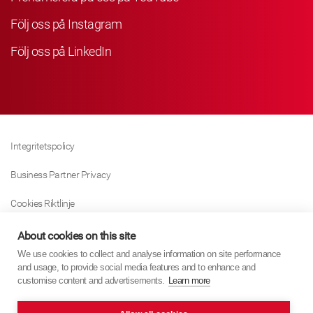
Följ oss på Instagram
Följ oss på LinkedIn
Integritetspolicy
Business Partner Privacy
Cookies Riktlinje
Modern Slavery Act Policy
About cookies on this site
We use cookies to collect and analyse information on site performance
Tax Strategy
and usage, to provide social media features and to enhance and
customise content and advertisements.
Learn more
Imprint