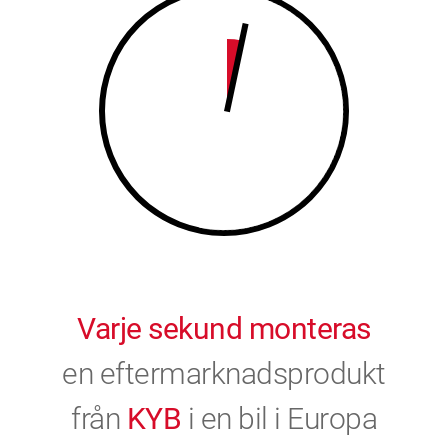
9
0
0
Varje sekund monteras
en eftermarknadsprodukt
från
KYB
i en bil i Europa