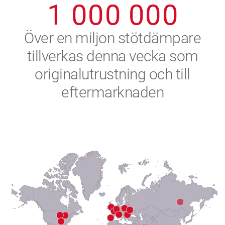
1
0
0
0
0
0
0
2
Över en miljon stötdämpare
tillverkas denna vecka som
3
originalutrustning och till
4
eftermarknaden
5
6
7
8