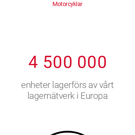
Motorcyklar
1
2
7
7
7
7
7
2
3
8
8
8
8
8
3
4
9
9
9
9
9
4
5
0
0
0
0
0
5
6
enheter lagerförs av vårt
6
7
lagernätverk i Europa
7
8
8
9