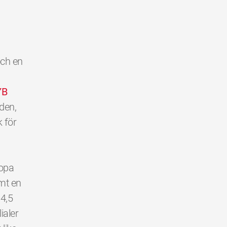
och en
YB
lden,
k för
ropa
mt en
 4,5
ialer