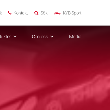
k
Kontakt
Sök
KYB Sport
ukter
Om oss
Media