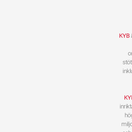
KYB
ä
o
stöt
inkl
KY
inri
hög
milj