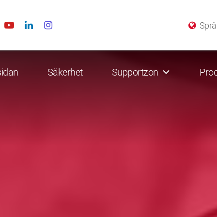
Språ
sidan
Säkerhet
Supportzon
Prod