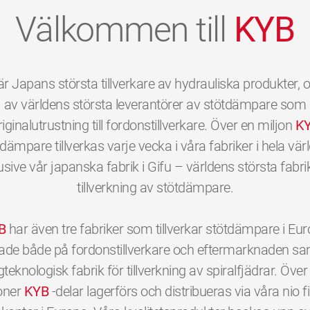
Välkommen till
KYB
r Japans största tillverkare av hydrauliska produkter, 
av världens största leverantörer av stötdämpare som
riginalutrustning till fordonstillverkare. Över en miljon
K
dämpare tillverkas varje vecka i våra fabriker i hela vär
usive vår japanska fabrik i Gifu – världens största fabri
tillverkning av stötdämpare.
B
har även tre fabriker som tillverkar stötdämpare i Eu
ktade både på fordonstillverkare och eftermarknaden sa
teknologisk fabrik för tillverkning av spiralfjädrar. Över
oner
KYB
-delar lagerförs och distribueras via våra nio fil