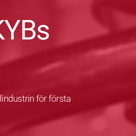
KYBs
industrin för första