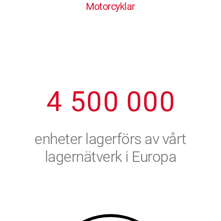
Motorcyklar
1
2
7
7
7
7
7
2
3
8
8
8
8
8
3
4
9
9
9
9
9
4
5
0
0
0
0
0
5
6
enheter lagerförs av vårt
6
7
lagernätverk i Europa
7
8
8
9