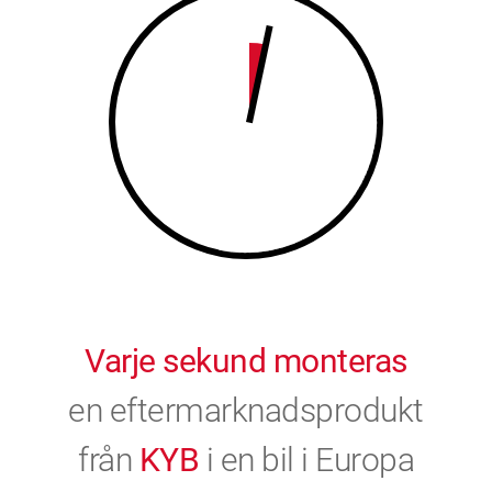
9
0
0
Varje sekund monteras
en eftermarknadsprodukt
från
KYB
i en bil i Europa