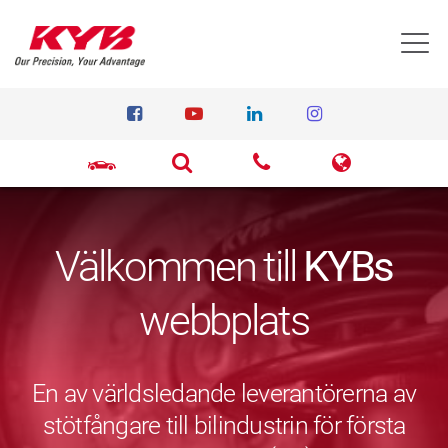
T
Välkommen till
KYBs
webbplats
En av världsledande leverantörerna av
stötfångare till bilindustrin för första