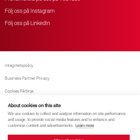
Följ oss på Instagram
Följ oss på LinkedIn
Integritetspolicy
Business Partner Privacy
Cookies Riktlinje
Modern Slavery Act Policy
About cookies on this site
We use cookies to collect and analyse information on site performance
Tax Strategy
and usage, to provide social media features and to enhance and
customise content and advertisements.
Learn more
Imprint