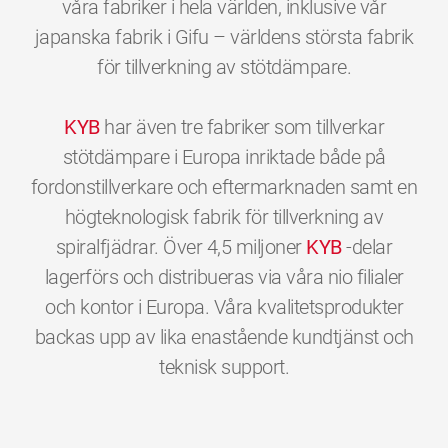
våra fabriker i hela världen, inklusive vår
japanska fabrik i Gifu – världens största fabrik
för tillverkning av stötdämpare.
KYB
har även tre fabriker som tillverkar
stötdämpare i Europa inriktade både på
fordonstillverkare och eftermarknaden samt en
högteknologisk fabrik för tillverkning av
spiralfjädrar. Över 4,5 miljoner
KYB
-delar
lagerförs och distribueras via våra nio filialer
och kontor i Europa. Våra kvalitetsprodukter
backas upp av lika enastående kundtjänst och
0
0
0
0
0
0
teknisk support.
1
1
1
1
1
1