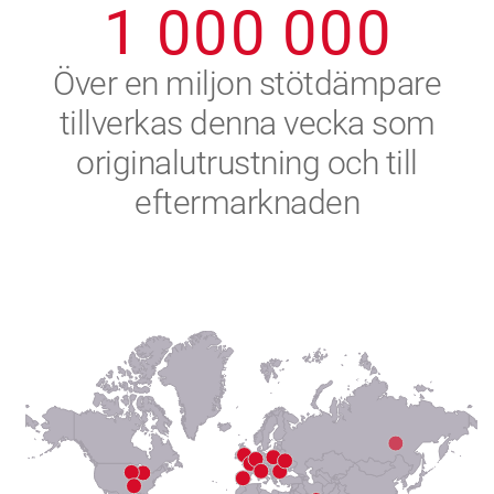
1
0
0
0
0
0
0
2
Över en miljon stötdämpare
tillverkas denna vecka som
3
originalutrustning och till
4
eftermarknaden
5
6
7
8