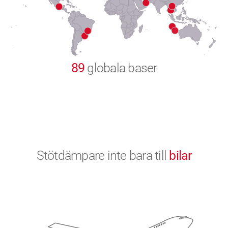
9
0
89
globala baser
Stötdämpare inte bara till
bilar