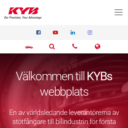
T
Välkommen till
KYBs
webbplats
En av världsledande leverantörerna av
stötfångare till bilindustrin för första