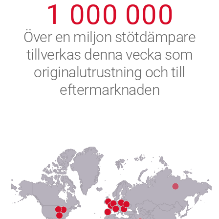
1
0
0
0
0
0
0
2
Över en miljon stötdämpare
tillverkas denna vecka som
3
originalutrustning och till
4
eftermarknaden
5
6
7
8