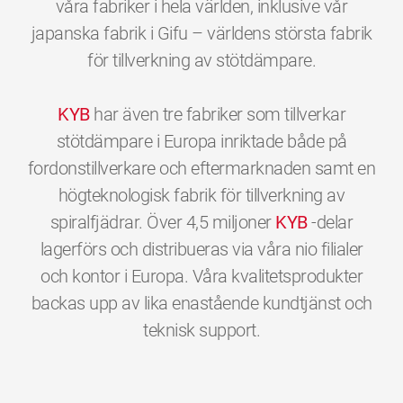
våra fabriker i hela världen, inklusive vår
japanska fabrik i Gifu – världens största fabrik
för tillverkning av stötdämpare.
KYB
har även tre fabriker som tillverkar
stötdämpare i Europa inriktade både på
fordonstillverkare och eftermarknaden samt en
högteknologisk fabrik för tillverkning av
spiralfjädrar. Över 4,5 miljoner
KYB
-delar
lagerförs och distribueras via våra nio filialer
och kontor i Europa. Våra kvalitetsprodukter
backas upp av lika enastående kundtjänst och
0
0
0
0
0
0
teknisk support.
1
1
1
1
1
1