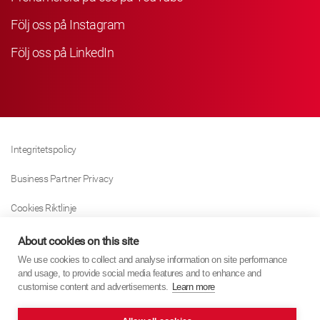
Följ oss på Instagram
Följ oss på LinkedIn
Integritetspolicy
Business Partner Privacy
Cookies Riktlinje
Modern Slavery Act Policy
About cookies on this site
We use cookies to collect and analyse information on site performance
Tax Strategy
and usage, to provide social media features and to enhance and
customise content and advertisements.
Learn more
Imprint