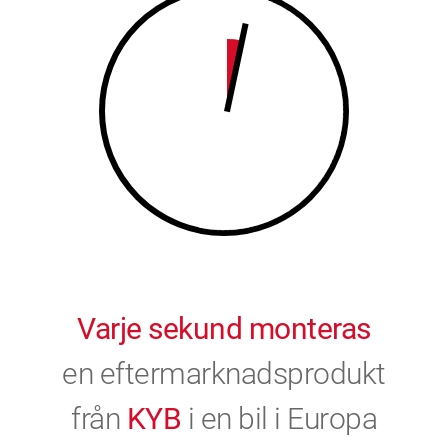
9
0
0
Varje sekund monteras
en eftermarknadsprodukt
från
KYB
i en bil i Europa