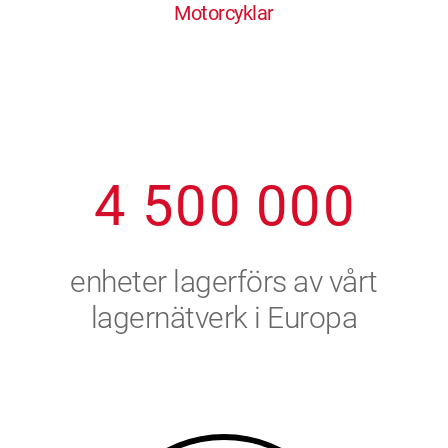
Motorcyklar
1
2
7
7
7
7
7
2
3
8
8
8
8
8
3
4
9
9
9
9
9
4
5
0
0
0
0
0
5
6
enheter lagerförs av vårt
6
7
lagernätverk i Europa
7
8
8
9