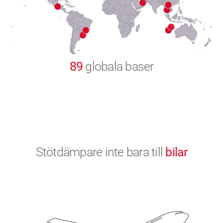
9
0
89
globala baser
Stötdämpare inte bara till
bilar