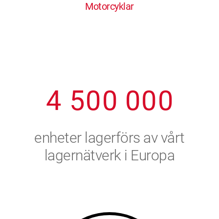
Motorcyklar
1
2
7
7
7
7
7
2
3
8
8
8
8
8
3
4
9
9
9
9
9
4
5
0
0
0
0
0
5
6
enheter lagerförs av vårt
6
7
lagernätverk i Europa
7
8
8
9