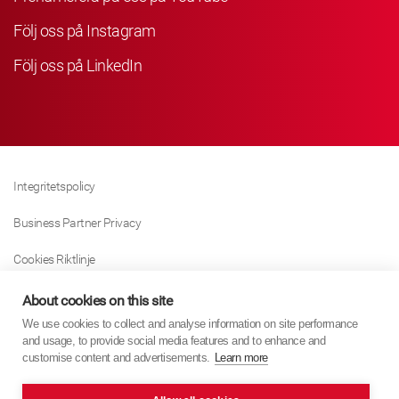
Följ oss på Instagram
Följ oss på LinkedIn
Integritetspolicy
Business Partner Privacy
Cookies Riktlinje
Modern Slavery Act Policy
About cookies on this site
We use cookies to collect and analyse information on site performance
Tax Strategy
and usage, to provide social media features and to enhance and
customise content and advertisements.
Learn more
Imprint