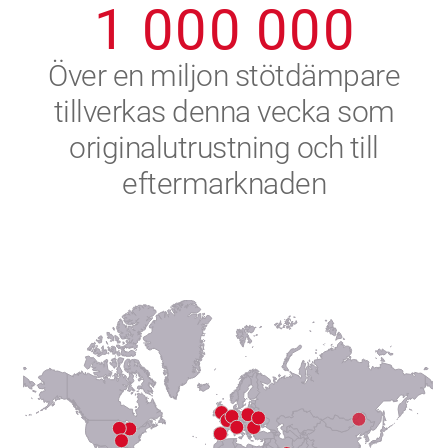
1
0
0
0
0
0
0
2
Över en miljon stötdämpare
tillverkas denna vecka som
3
originalutrustning och till
4
eftermarknaden
5
6
7
8