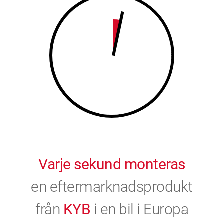
9
0
0
Varje sekund monteras
en eftermarknadsprodukt
från
KYB
i en bil i Europa