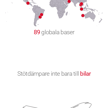
9
0
89
globala baser
Stötdämpare inte bara till
bilar