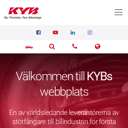
T
Välkommen till
KYBs
webbplats
En av världsledande leverantörerna av
stötfångare till bilindustrin för första