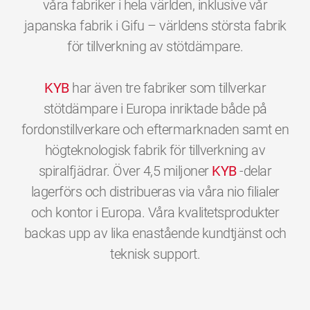
våra fabriker i hela världen, inklusive vår
japanska fabrik i Gifu – världens största fabrik
för tillverkning av stötdämpare.
KYB
har även tre fabriker som tillverkar
stötdämpare i Europa inriktade både på
fordonstillverkare och eftermarknaden samt en
högteknologisk fabrik för tillverkning av
spiralfjädrar. Över 4,5 miljoner
KYB
-delar
lagerförs och distribueras via våra nio filialer
och kontor i Europa. Våra kvalitetsprodukter
backas upp av lika enastående kundtjänst och
0
0
0
0
0
0
teknisk support.
1
1
1
1
1
1