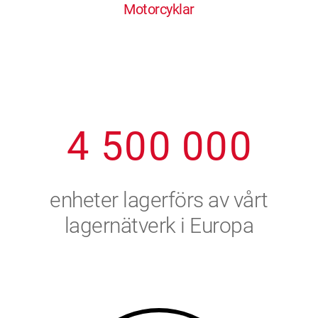
Motorcyklar
1
2
7
7
7
7
7
2
3
8
8
8
8
8
3
4
9
9
9
9
9
4
5
0
0
0
0
0
5
6
enheter lagerförs av vårt
6
7
lagernätverk i Europa
7
8
8
9