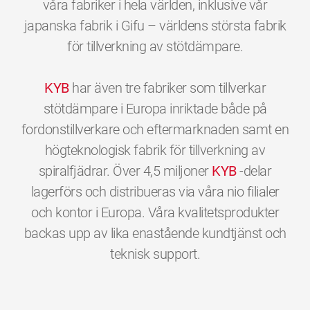
våra fabriker i hela världen, inklusive vår
japanska fabrik i Gifu – världens största fabrik
för tillverkning av stötdämpare.
KYB
har även tre fabriker som tillverkar
stötdämpare i Europa inriktade både på
fordonstillverkare och eftermarknaden samt en
högteknologisk fabrik för tillverkning av
spiralfjädrar. Över 4,5 miljoner
KYB
-delar
lagerförs och distribueras via våra nio filialer
och kontor i Europa. Våra kvalitetsprodukter
backas upp av lika enastående kundtjänst och
0
0
0
0
0
0
teknisk support.
1
1
1
1
1
1