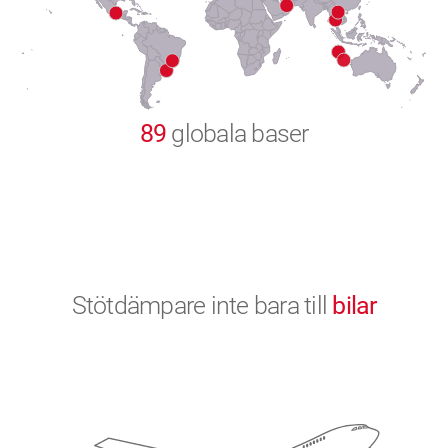
9
0
89
globala baser
Stötdämpare inte bara till
bilar