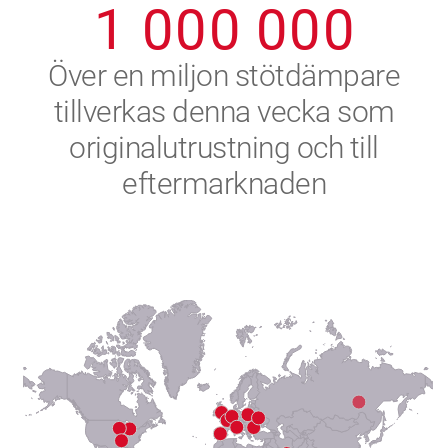
1
0
0
0
0
0
0
2
Över en miljon stötdämpare
tillverkas denna vecka som
3
originalutrustning och till
4
eftermarknaden
5
6
7
8