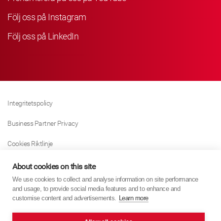
Följ oss på Instagram
Följ oss på LinkedIn
Integritetspolicy
Business Partner Privacy
Cookies Riktlinje
Modern Slavery Act Policy
About cookies on this site
We use cookies to collect and analyse information on site performance
Tax Strategy
and usage, to provide social media features and to enhance and
customise content and advertisements.
Learn more
Imprint