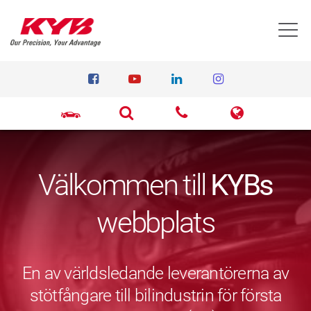
T
Välkommen till
KYBs
webbplats
En av världsledande leverantörerna av
stötfångare till bilindustrin för första