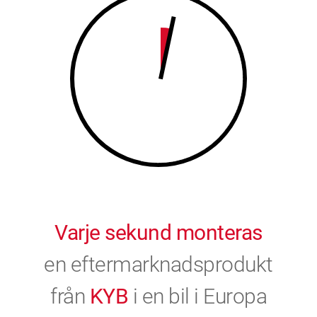
9
0
0
Varje sekund monteras
en eftermarknadsprodukt
från
KYB
i en bil i Europa