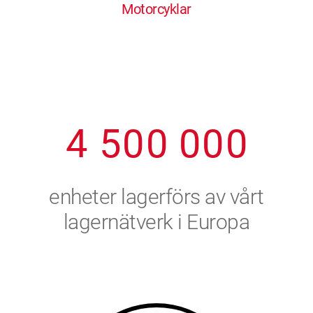
Motorcyklar
1
2
7
7
7
7
7
2
3
8
8
8
8
8
3
4
9
9
9
9
9
4
5
0
0
0
0
0
5
6
enheter lagerförs av vårt
6
7
lagernätverk i Europa
7
8
8
9