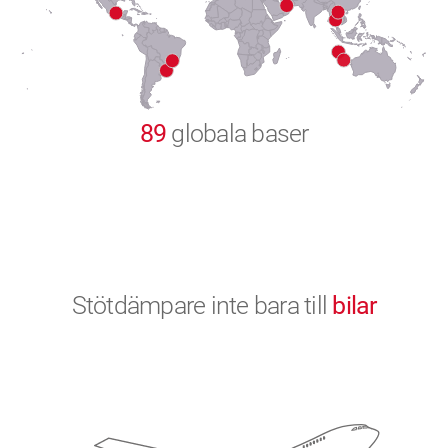
9
0
89
globala baser
Stötdämpare inte bara till
bilar