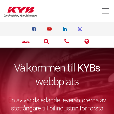
T
Välkommen till
KYBs
webbplats
En av världsledande leverantörerna av
stötfångare till bilindustrin för första