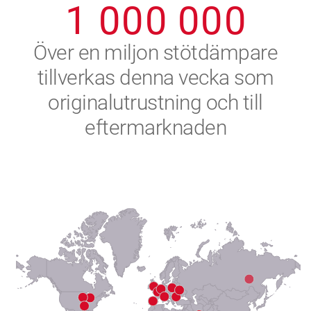
1
0
0
0
0
0
0
2
Över en miljon stötdämpare
tillverkas denna vecka som
3
originalutrustning och till
4
eftermarknaden
5
6
7
8