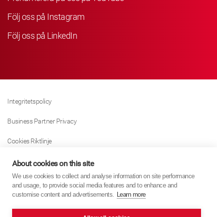
Följ oss på Instagram
Följ oss på LinkedIn
Integritetspolicy
Business Partner Privacy
Cookies Riktlinje
Modern Slavery Act Policy
About cookies on this site
We use cookies to collect and analyse information on site performance
Tax Strategy
and usage, to provide social media features and to enhance and
customise content and advertisements.
Learn more
Imprint