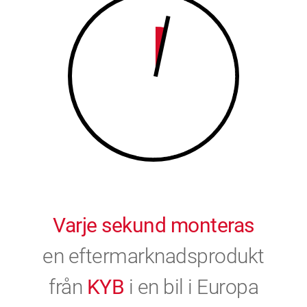
9
0
0
Varje sekund monteras
en eftermarknadsprodukt
från
KYB
i en bil i Europa