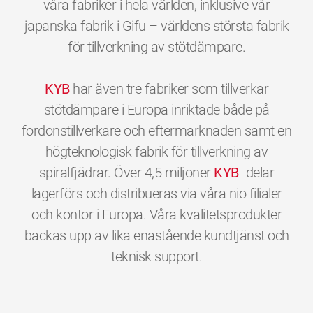
våra fabriker i hela världen, inklusive vår
japanska fabrik i Gifu – världens största fabrik
för tillverkning av stötdämpare.
KYB
har även tre fabriker som tillverkar
stötdämpare i Europa inriktade både på
fordonstillverkare och eftermarknaden samt en
högteknologisk fabrik för tillverkning av
spiralfjädrar. Över 4,5 miljoner
KYB
-delar
lagerförs och distribueras via våra nio filialer
och kontor i Europa. Våra kvalitetsprodukter
backas upp av lika enastående kundtjänst och
0
0
0
0
0
0
teknisk support.
1
1
1
1
1
1