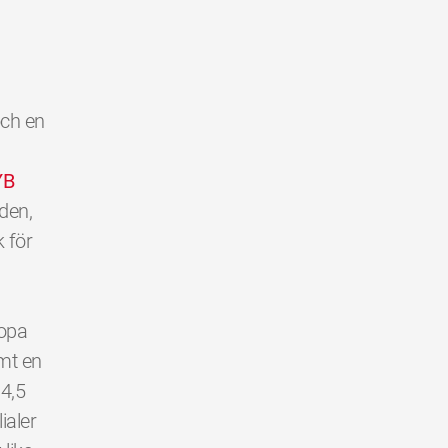
och en
YB
lden,
k för
ropa
mt en
 4,5
ialer