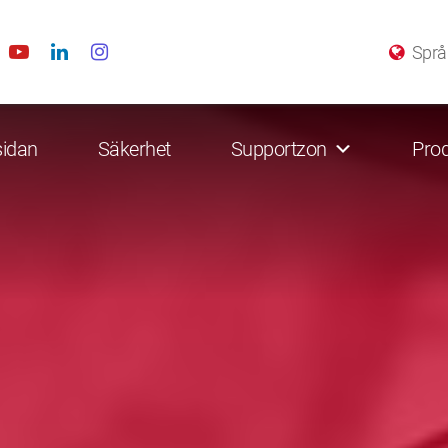
Språ
sidan
Säkerhet
Supportzon
Prod