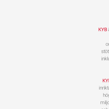
KYB
ä
o
stöt
inkl
KY
inri
hög
milj