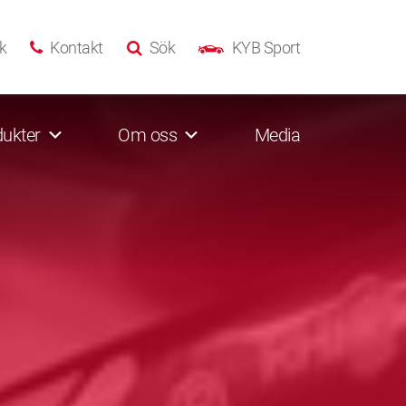
k
Kontakt
Sök
KYB Sport
ukter
Om oss
Media