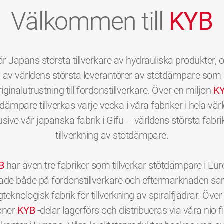
Välkommen till
KYB
r Japans största tillverkare av hydrauliska produkter, 
av världens största leverantörer av stötdämpare som
riginalutrustning till fordonstillverkare. Över en miljon
K
dämpare tillverkas varje vecka i våra fabriker i hela vär
usive vår japanska fabrik i Gifu – världens största fabri
tillverkning av stötdämpare.
B
har även tre fabriker som tillverkar stötdämpare i Eu
ktade både på fordonstillverkare och eftermarknaden sa
teknologisk fabrik för tillverkning av spiralfjädrar. Över
oner
KYB
-delar lagerförs och distribueras via våra nio fil