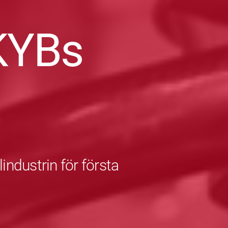
KYBs
industrin för första