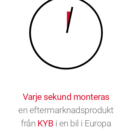
9
0
0
Varje sekund monteras
en eftermarknadsprodukt
från
KYB
i en bil i Europa