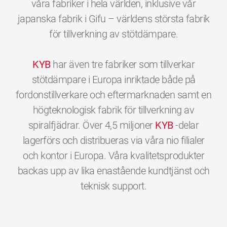
våra fabriker i hela världen, inklusive vår
japanska fabrik i Gifu – världens största fabrik
för tillverkning av stötdämpare.
KYB
har även tre fabriker som tillverkar
stötdämpare i Europa inriktade både på
fordonstillverkare och eftermarknaden samt en
högteknologisk fabrik för tillverkning av
spiralfjädrar. Över 4,5 miljoner
KYB
-delar
lagerförs och distribueras via våra nio filialer
och kontor i Europa. Våra kvalitetsprodukter
backas upp av lika enastående kundtjänst och
0
0
0
0
0
0
teknisk support.
1
1
1
1
1
1