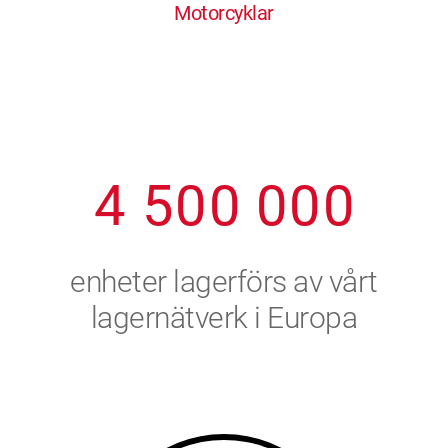
Motorcyklar
1
2
7
7
7
7
7
2
3
8
8
8
8
8
3
4
9
9
9
9
9
4
5
0
0
0
0
0
5
6
enheter lagerförs av vårt
6
7
lagernätverk i Europa
7
8
8
9