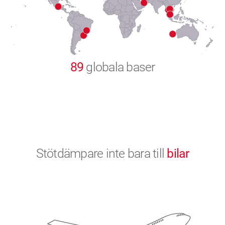
9
0
89
globala baser
Stötdämpare inte bara till
bilar