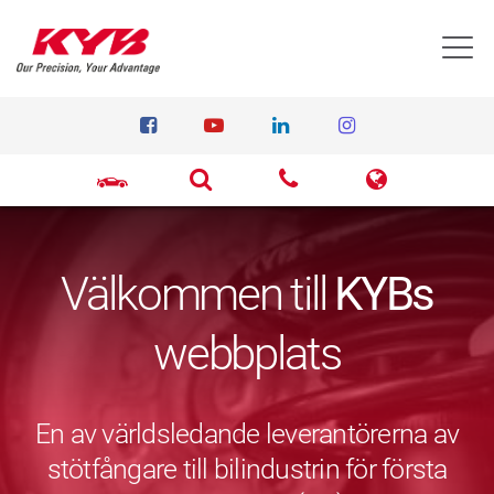
T
Välkommen till
KYBs
webbplats
En av världsledande leverantörerna av
stötfångare till bilindustrin för första