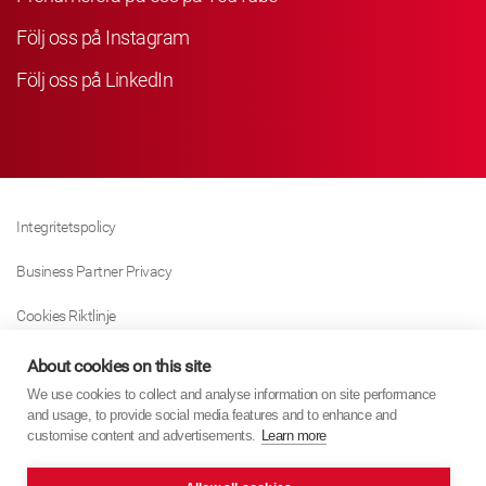
Följ oss på Instagram
Följ oss på LinkedIn
Integritetspolicy
Business Partner Privacy
Cookies Riktlinje
Modern Slavery Act Policy
About cookies on this site
We use cookies to collect and analyse information on site performance
Tax Strategy
and usage, to provide social media features and to enhance and
customise content and advertisements.
Learn more
Imprint