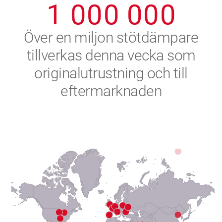
1
0
0
0
0
0
0
2
Över en miljon stötdämpare
tillverkas denna vecka som
3
originalutrustning och till
4
eftermarknaden
5
6
7
8