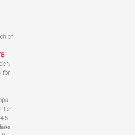
och en
YB
lden,
k för
ropa
mt en
 4,5
ialer