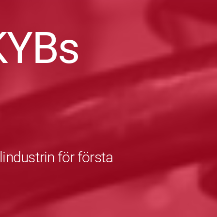
KYBs
industrin för första