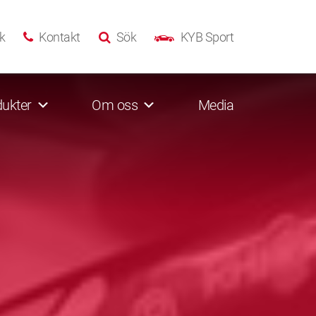
k
Kontakt
Sök
KYB Sport
ukter
Om oss
Media