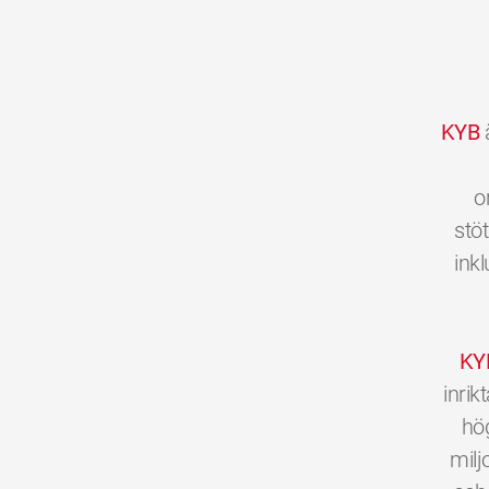
KYB
ä
o
stöt
inkl
KY
inri
hög
milj