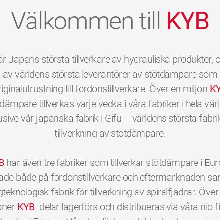
Välkommen till
KYB
r Japans största tillverkare av hydrauliska produkter, 
av världens största leverantörer av stötdämpare som
riginalutrustning till fordonstillverkare. Över en miljon
K
dämpare tillverkas varje vecka i våra fabriker i hela vär
usive vår japanska fabrik i Gifu – världens största fabri
tillverkning av stötdämpare.
B
har även tre fabriker som tillverkar stötdämpare i Eu
ktade både på fordonstillverkare och eftermarknaden sa
teknologisk fabrik för tillverkning av spiralfjädrar. Över
oner
KYB
-delar lagerförs och distribueras via våra nio fil