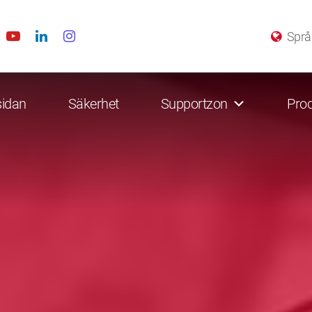
Språ
sidan
Säkerhet
Supportzon
Prod