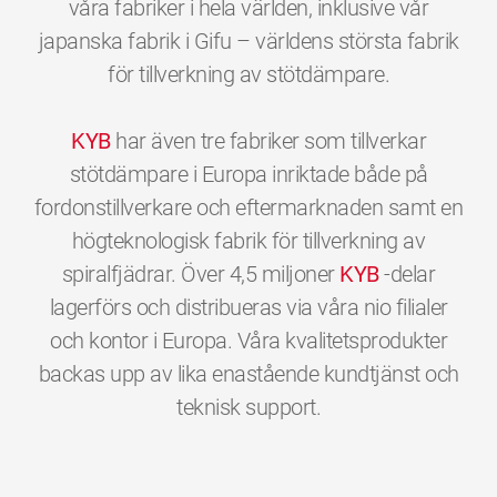
våra fabriker i hela världen, inklusive vår
japanska fabrik i Gifu – världens största fabrik
för tillverkning av stötdämpare.
KYB
har även tre fabriker som tillverkar
stötdämpare i Europa inriktade både på
fordonstillverkare och eftermarknaden samt en
högteknologisk fabrik för tillverkning av
spiralfjädrar. Över 4,5 miljoner
KYB
-delar
lagerförs och distribueras via våra nio filialer
och kontor i Europa. Våra kvalitetsprodukter
backas upp av lika enastående kundtjänst och
0
0
0
0
0
0
teknisk support.
1
1
1
1
1
1