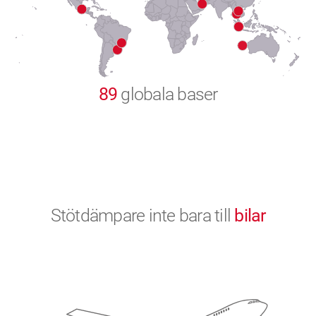
9
0
89
globala baser
Stötdämpare inte bara till
bilar