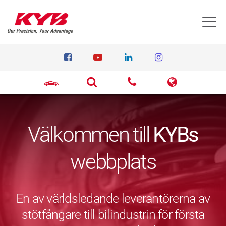
T
Välkommen till
KYBs
webbplats
En av världsledande leverantörerna av
stötfångare till bilindustrin för första