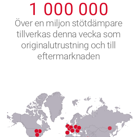
1
0
0
0
0
0
0
2
Över en miljon stötdämpare
tillverkas denna vecka som
3
originalutrustning och till
4
eftermarknaden
5
6
7
8