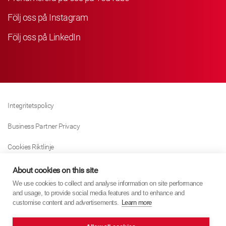
Följ oss på Instagram
Följ oss på LinkedIn
Integritetspolicy
Business Partner Privacy
Cookies Riktlinje
Modern Slavery Act Policy
About cookies on this site
We use cookies to collect and analyse information on site performance
Tax Strategy
and usage, to provide social media features and to enhance and
customise content and advertisements.
Learn more
Imprint