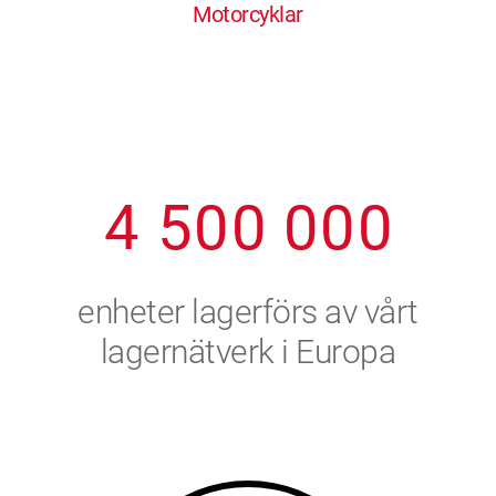
Motorcyklar
1
2
7
7
7
7
7
2
3
8
8
8
8
8
3
4
9
9
9
9
9
4
5
0
0
0
0
0
5
6
enheter lagerförs av vårt
6
7
lagernätverk i Europa
7
8
8
9