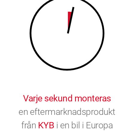
9
0
0
Varje sekund monteras
en eftermarknadsprodukt
från
KYB
i en bil i Europa