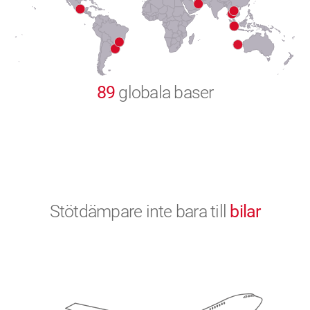
9
0
89
globala baser
Stötdämpare inte bara till
bilar