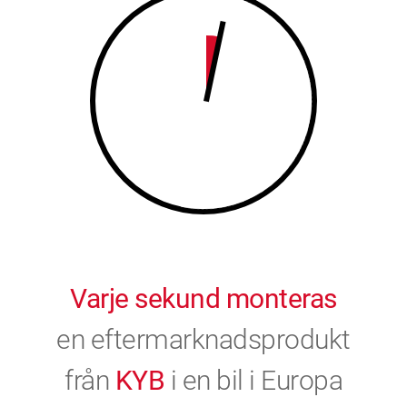
9
0
0
Varje sekund monteras
en eftermarknadsprodukt
från
KYB
i en bil i Europa