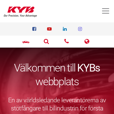
T
Välkommen till
KYBs
webbplats
En av världsledande leverantörerna av
stötfångare till bilindustrin för första