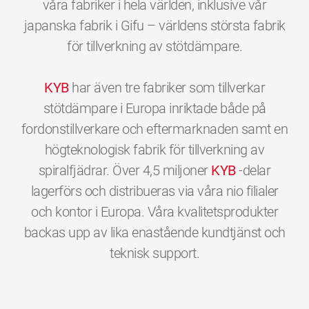
våra fabriker i hela världen, inklusive vår
japanska fabrik i Gifu – världens största fabrik
för tillverkning av stötdämpare.
KYB
har även tre fabriker som tillverkar
stötdämpare i Europa inriktade både på
fordonstillverkare och eftermarknaden samt en
högteknologisk fabrik för tillverkning av
spiralfjädrar. Över 4,5 miljoner
KYB
-delar
lagerförs och distribueras via våra nio filialer
och kontor i Europa. Våra kvalitetsprodukter
backas upp av lika enastående kundtjänst och
0
0
0
0
0
0
teknisk support.
1
1
1
1
1
1