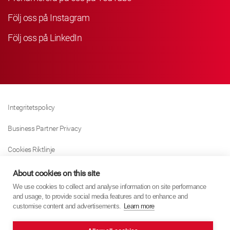
Följ oss på Instagram
Följ oss på LinkedIn
Integritetspolicy
Business Partner Privacy
Cookies Riktlinje
Modern Slavery Act Policy
About cookies on this site
We use cookies to collect and analyse information on site performance
Tax Strategy
and usage, to provide social media features and to enhance and
customise content and advertisements.
Learn more
Imprint