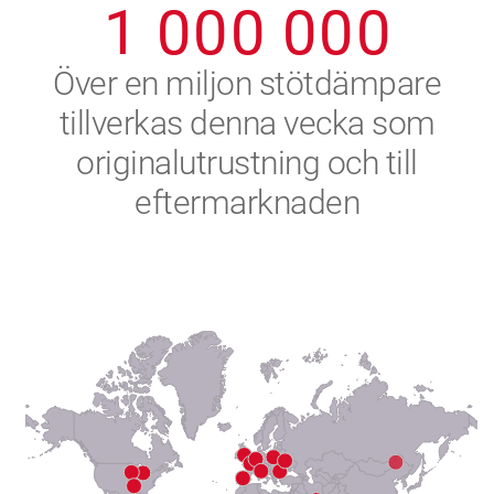
1
0
0
0
0
0
0
2
Över en miljon stötdämpare
tillverkas denna vecka som
3
originalutrustning och till
4
eftermarknaden
5
6
7
8