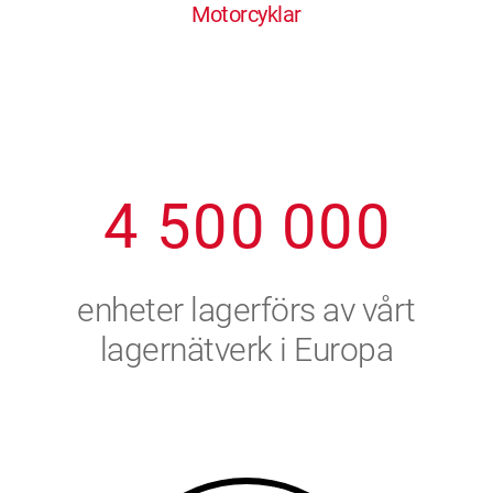
Motorcyklar
1
2
7
7
7
7
7
2
3
8
8
8
8
8
3
4
9
9
9
9
9
4
5
0
0
0
0
0
5
6
enheter lagerförs av vårt
6
7
lagernätverk i Europa
7
8
8
9