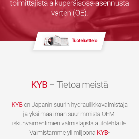
toimittajista alkuperäisosa-asennusta
varten (OE).
Tuoteluettelo
KYB
– Tietoa meistä
KYB
on Japanin suurin hydrauliikkavalmistaja
ja yksi maailman suurimmista OEM-
iskunvaimentimien valmistajista autotehtaille.
Valmistamme yli miljoona
KYB
-