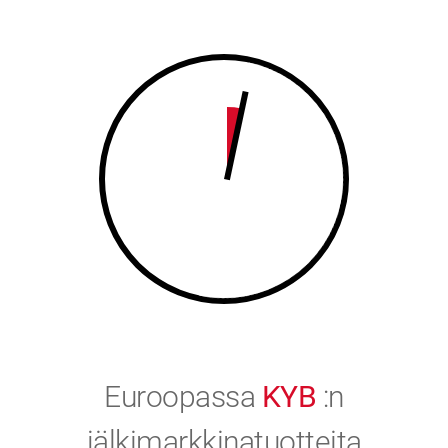
8
9
9
0
0
Euroopassa
KYB
:n
jälkimarkkinatuotteita