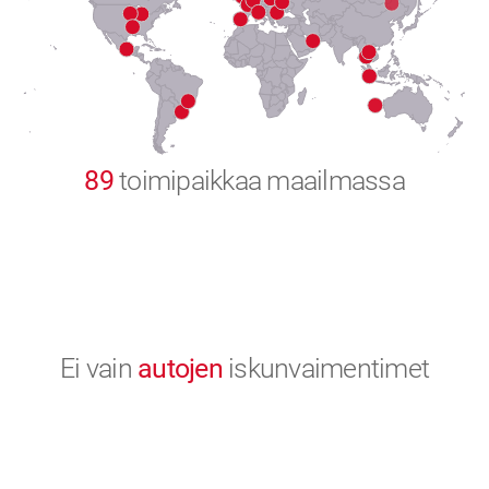
8
9
0
89
toimipaikkaa maailmassa
Ei vain
autojen
iskunvaimentimet