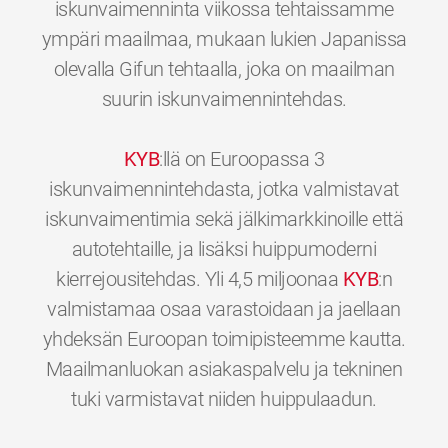
iskunvaimenninta viikossa tehtaissamme
ympäri maailmaa, mukaan lukien Japanissa
olevalla Gifun tehtaalla, joka on maailman
suurin iskunvaimennintehdas.
KYB
:llä on Euroopassa 3
iskunvaimennintehdasta, jotka valmistavat
iskunvaimentimia sekä jälkimarkkinoille että
autotehtaille, ja lisäksi huippumoderni
kierrejousitehdas. Yli 4,5 miljoonaa
KYB
:n
valmistamaa osaa varastoidaan ja jaellaan
yhdeksän Euroopan toimipisteemme kautta.
Maailmanluokan asiakaspalvelu ja tekninen
0
0
0
0
0
0
tuki varmistavat niiden huippulaadun.