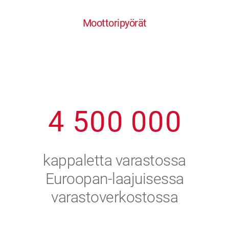
0
1
6
6
6
6
6
Moottoripyörät
1
2
7
7
7
7
7
2
3
8
8
8
8
8
3
4
9
9
9
9
9
4
5
0
0
0
0
0
5
6
kappaletta varastossa
6
7
Euroopan-laajuisessa
varastoverkostossa
7
8