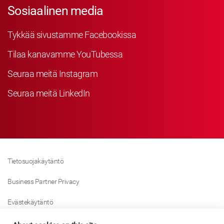
Sosiaalinen media
Tykkää sivustamme Facebookissa
Tilaa kanavamme YouTubessa
Seuraa meitä Instagram
Seuraa meitä LinkedIn
Tietosuojakäytäntö
Business Partner Privacy
Evästekäytäntö
Modern Slavery Act Policy