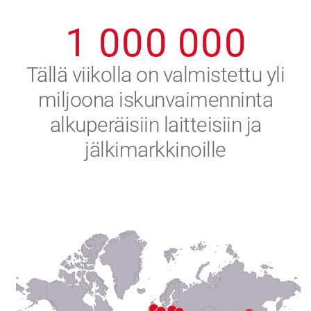
0
9
9
9
9
9
9
1
0
0
0
0
0
0
2
Tällä viikolla on valmistettu yli
miljoona iskunvaimenninta
3
alkuperäisiin laitteisiin ja
4
jälkimarkkinoille
5
6
7