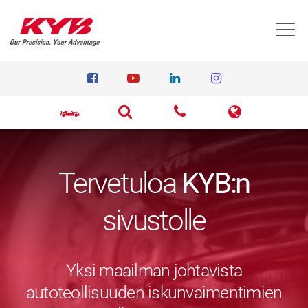
T
Tervetuloa
KYB:n
sivustolle
Yksi maailman johtavista
autoteollisuuden iskunvaimentimien