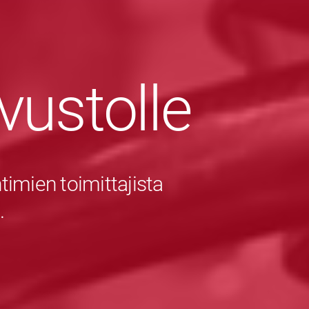
ivustolle
imien toimittajista
.