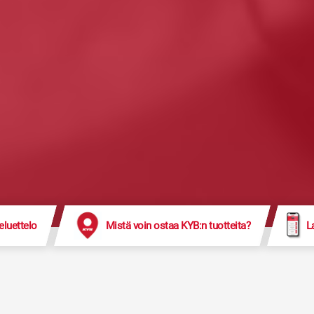
eluettelo
Mistä voin ostaa KYB:n tuotteita?
L