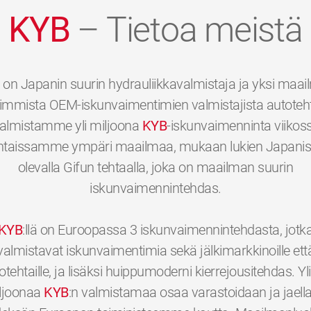
KYB
– Tietoa meistä
on Japanin suurin hydrauliikkavalmistaja ja yksi maa
immista OEM-iskunvaimentimien valmistajista autotehta
almistamme yli miljoona
KYB
-iskunvaimenninta viikos
htaissamme ympäri maailmaa, mukaan lukien Japani
olevalla Gifun tehtaalla, joka on maailman suurin
iskunvaimennintehdas.
KYB
:llä on Euroopassa 3 iskunvaimennintehdasta, jotk
valmistavat iskunvaimentimia sekä jälkimarkkinoille ett
otehtaille, ja lisäksi huippumoderni kierrejousitehdas. Yli
ljoonaa
KYB
:n valmistamaa osaa varastoidaan ja jaell