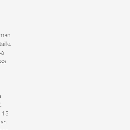
ilman
ille.
sa
ssa
a
ä
 4,5
aan