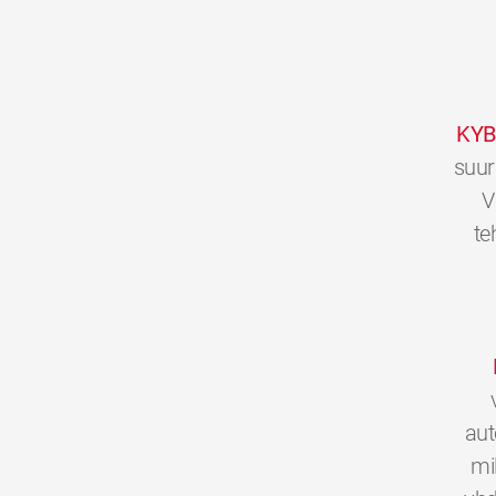
KYB
suur
V
te
aut
mi