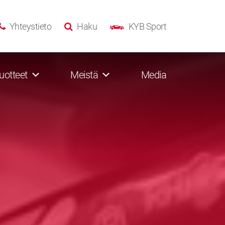
Yhteystieto
Haku
KYB Sport
uotteet
Meistä
Media