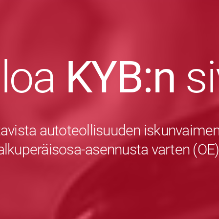
uloa
KYB:n
s
avista autoteollisuuden iskunvaiment
alkuperäisosa-asennusta varten (OE)