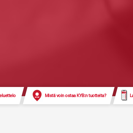
eluettelo
Mistä voin ostaa KYB:n tuotteita?
L