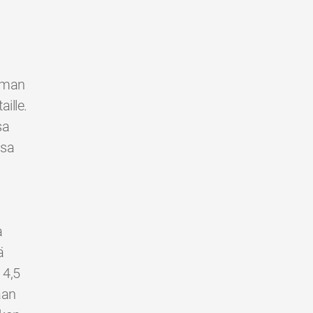
ilman
ille.
sa
ssa
a
ä
 4,5
aan