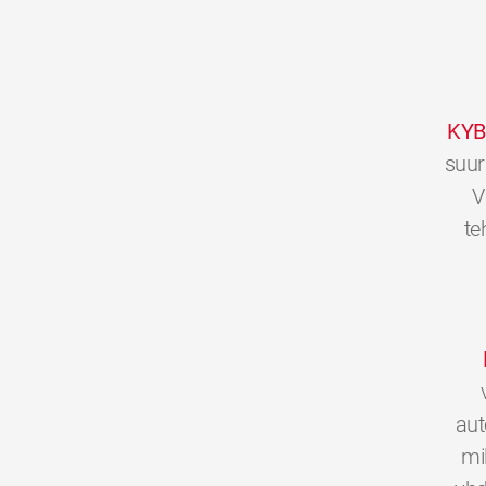
KYB
suur
V
te
aut
mi