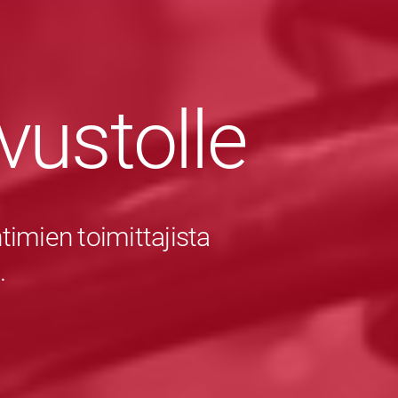
ivustolle
imien toimittajista
.