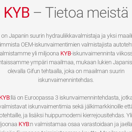
KYB
– Tietoa meistä
on Japanin suurin hydrauliikkavalmistaja ja yksi maa
immista OEM-iskunvaimentimien valmistajista autotehta
almistamme yli miljoona
KYB
-iskunvaimenninta viikos
htaissamme ympäri maailmaa, mukaan lukien Japani
olevalla Gifun tehtaalla, joka on maailman suurin
iskunvaimennintehdas.
KYB
:llä on Euroopassa 3 iskunvaimennintehdasta, jotk
valmistavat iskunvaimentimia sekä jälkimarkkinoille ett
otehtaille, ja lisäksi huippumoderni kierrejousitehdas. Yli
ljoonaa
KYB
:n valmistamaa osaa varastoidaan ja jaell