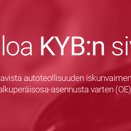
uloa
KYB:n
s
avista autoteollisuuden iskunvaiment
alkuperäisosa-asennusta varten (OE)