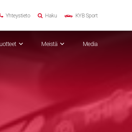
Yhteystieto
Haku
KYB Sport
uotteet
Meistä
Media