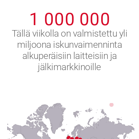
0
9
9
9
9
9
9
1
0
0
0
0
0
0
2
Tällä viikolla on valmistettu yli
miljoona iskunvaimenninta
3
alkuperäisiin laitteisiin ja
4
jälkimarkkinoille
5
6
7