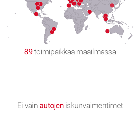
8
9
0
89
toimipaikkaa maailmassa
Ei vain
autojen
iskunvaimentimet