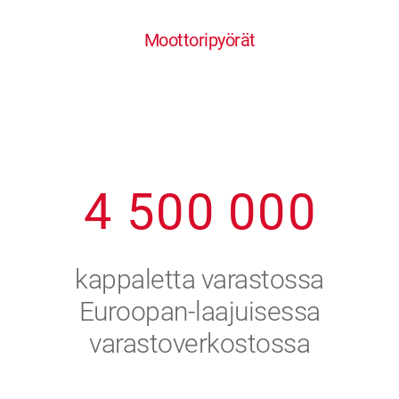
0
1
6
6
6
6
6
Moottoripyörät
1
2
7
7
7
7
7
2
3
8
8
8
8
8
3
4
9
9
9
9
9
4
5
0
0
0
0
0
5
6
kappaletta varastossa
6
7
Euroopan-laajuisessa
varastoverkostossa
7
8