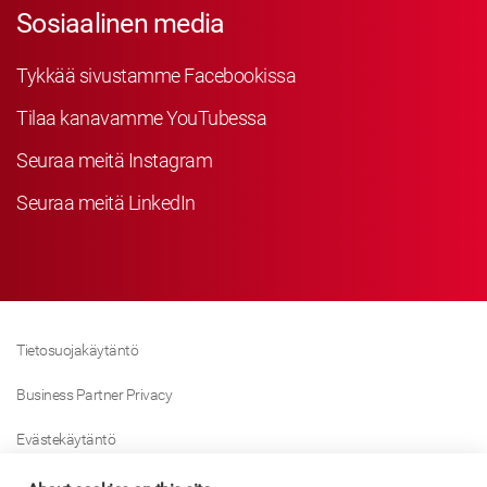
Sosiaalinen media
Tykkää sivustamme Facebookissa
Tilaa kanavamme YouTubessa
Seuraa meitä Instagram
Seuraa meitä LinkedIn
Tietosuojakäytäntö
Business Partner Privacy
Evästekäytäntö
Modern Slavery Act Policy