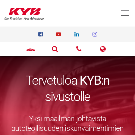
T
Tervetuloa
KYB:n
sivustolle
Yksi maailman johtavista
autoteollisuuden iskunvaimentimien