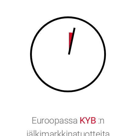
8
9
9
0
0
Euroopassa
KYB
:n
jälkimarkkinatuotteita