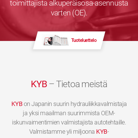
toimittajista alkuperäisosa-asennusta
varten (OE).
Tuoteluettelo
KYB
– Tietoa meistä
KYB
on Japanin suurin hydrauliikkavalmistaja
ja yksi maailman suurimmista OEM-
iskunvaimentimien valmistajista autotehtaille.
Valmistamme yli miljoona
KYB
-