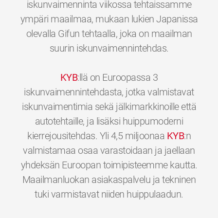
iskunvaimenninta viikossa tehtaissamme
ympäri maailmaa, mukaan lukien Japanissa
olevalla Gifun tehtaalla, joka on maailman
suurin iskunvaimennintehdas.
KYB
:llä on Euroopassa 3
iskunvaimennintehdasta, jotka valmistavat
iskunvaimentimia sekä jälkimarkkinoille että
autotehtaille, ja lisäksi huippumoderni
kierrejousitehdas. Yli 4,5 miljoonaa
KYB
:n
valmistamaa osaa varastoidaan ja jaellaan
yhdeksän Euroopan toimipisteemme kautta.
Maailmanluokan asiakaspalvelu ja tekninen
0
0
0
0
0
0
tuki varmistavat niiden huippulaadun.