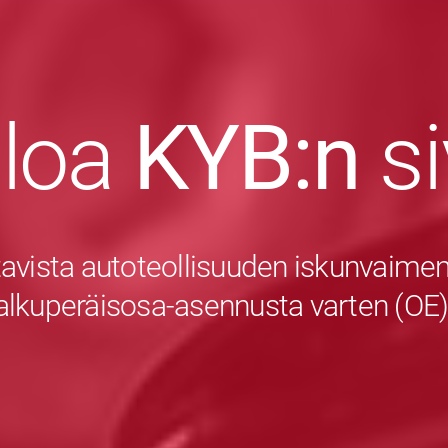
uloa
KYB:n
s
avista autoteollisuuden iskunvaiment
alkuperäisosa-asennusta varten (OE)