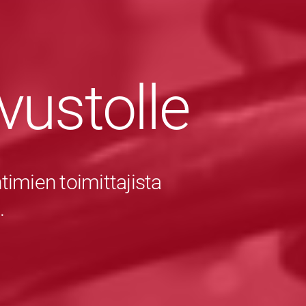
ivustolle
imien toimittajista
.