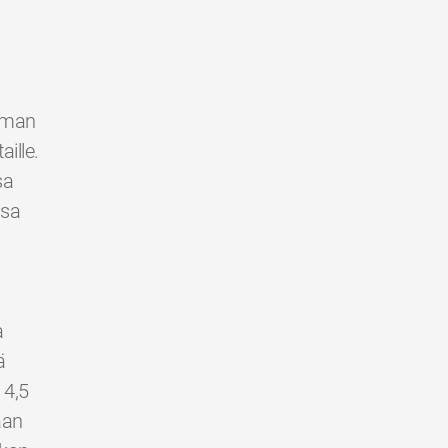
ilman
ille.
sa
ssa
a
ä
 4,5
aan