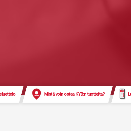
eluettelo
Mistä voin ostaa KYB:n tuotteita?
L