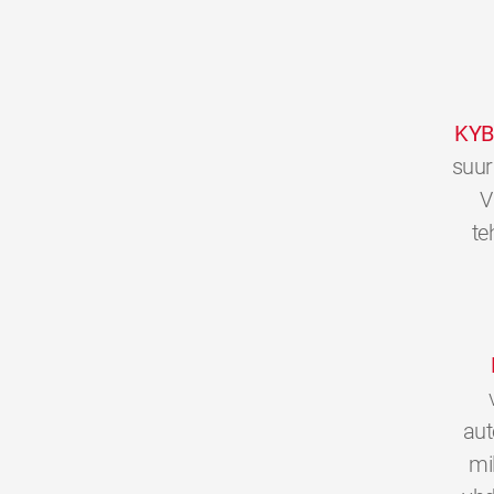
KYB
suur
V
te
aut
mi