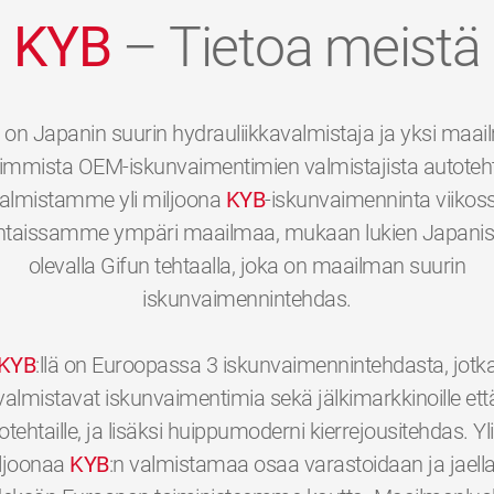
KYB
– Tietoa meistä
on Japanin suurin hydrauliikkavalmistaja ja yksi maa
immista OEM-iskunvaimentimien valmistajista autotehta
almistamme yli miljoona
KYB
-iskunvaimenninta viikos
htaissamme ympäri maailmaa, mukaan lukien Japani
olevalla Gifun tehtaalla, joka on maailman suurin
iskunvaimennintehdas.
KYB
:llä on Euroopassa 3 iskunvaimennintehdasta, jotk
valmistavat iskunvaimentimia sekä jälkimarkkinoille ett
otehtaille, ja lisäksi huippumoderni kierrejousitehdas. Yli
ljoonaa
KYB
:n valmistamaa osaa varastoidaan ja jaell