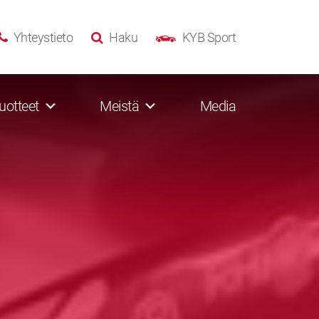
Yhteystieto
Haku
KYB Sport
uotteet
Meistä
Media