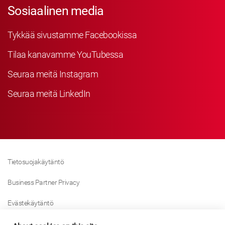
Sosiaalinen media
Tykkää sivustamme Facebookissa
Tilaa kanavamme YouTubessa
Seuraa meitä Instagram
Seuraa meitä LinkedIn
Tietosuojakäytäntö
Business Partner Privacy
Evästekäytäntö
Modern Slavery Act Policy