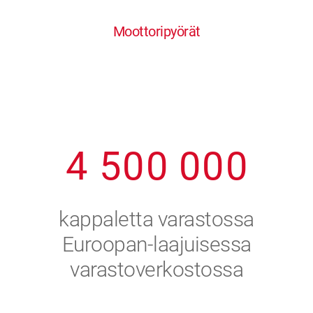
0
1
6
6
6
6
6
Moottoripyörät
1
2
7
7
7
7
7
2
3
8
8
8
8
8
3
4
9
9
9
9
9
4
5
0
0
0
0
0
5
6
kappaletta varastossa
6
7
Euroopan-laajuisessa
varastoverkostossa
7
8