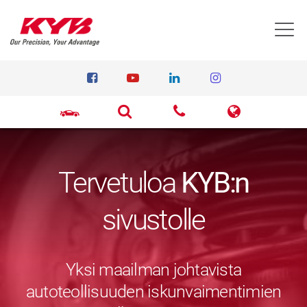
T
Tervetuloa
KYB:n
sivustolle
Yksi maailman johtavista
autoteollisuuden iskunvaimentimien