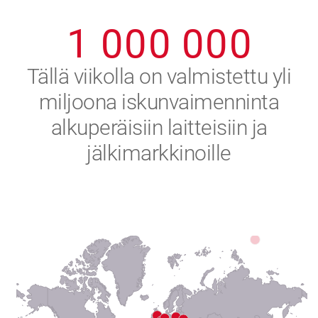
0
9
9
9
9
9
9
1
0
0
0
0
0
0
2
Tällä viikolla on valmistettu yli
miljoona iskunvaimenninta
3
alkuperäisiin laitteisiin ja
4
jälkimarkkinoille
5
6
7