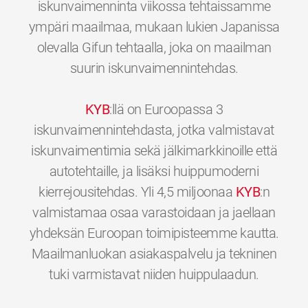
iskunvaimenninta viikossa tehtaissamme
ympäri maailmaa, mukaan lukien Japanissa
olevalla Gifun tehtaalla, joka on maailman
suurin iskunvaimennintehdas.
KYB
:llä on Euroopassa 3
iskunvaimennintehdasta, jotka valmistavat
iskunvaimentimia sekä jälkimarkkinoille että
autotehtaille, ja lisäksi huippumoderni
kierrejousitehdas. Yli 4,5 miljoonaa
KYB
:n
valmistamaa osaa varastoidaan ja jaellaan
yhdeksän Euroopan toimipisteemme kautta.
Maailmanluokan asiakaspalvelu ja tekninen
0
0
0
0
0
0
tuki varmistavat niiden huippulaadun.