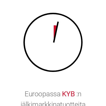
8
9
9
0
0
Euroopassa
KYB
:n
jälkimarkkinatuotteita