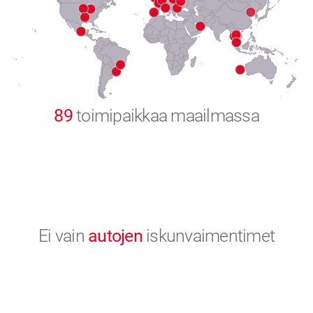
8
9
0
89
toimipaikkaa maailmassa
Ei vain
autojen
iskunvaimentimet