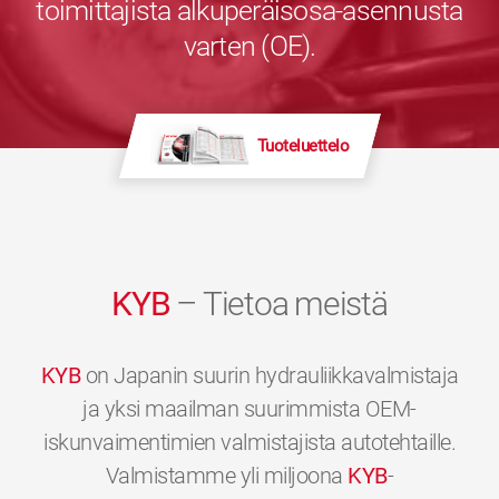
toimittajista alkuperäisosa-asennusta
varten (OE).
Tuoteluettelo
KYB
– Tietoa meistä
KYB
on Japanin suurin hydrauliikkavalmistaja
ja yksi maailman suurimmista OEM-
iskunvaimentimien valmistajista autotehtaille.
Valmistamme yli miljoona
KYB
-