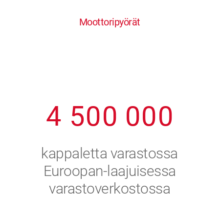
0
1
6
6
6
6
6
Moottoripyörät
1
2
7
7
7
7
7
2
3
8
8
8
8
8
3
4
9
9
9
9
9
4
5
0
0
0
0
0
5
6
kappaletta varastossa
6
7
Euroopan-laajuisessa
varastoverkostossa
7
8