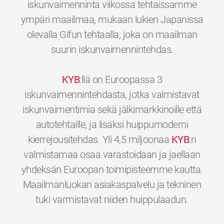
iskunvaimenninta viikossa tehtaissamme
ympäri maailmaa, mukaan lukien Japanissa
olevalla Gifun tehtaalla, joka on maailman
suurin iskunvaimennintehdas.
KYB
:llä on Euroopassa 3
iskunvaimennintehdasta, jotka valmistavat
iskunvaimentimia sekä jälkimarkkinoille että
autotehtaille, ja lisäksi huippumoderni
kierrejousitehdas. Yli 4,5 miljoonaa
KYB
:n
valmistamaa osaa varastoidaan ja jaellaan
yhdeksän Euroopan toimipisteemme kautta.
Maailmanluokan asiakaspalvelu ja tekninen
0
0
0
0
0
0
tuki varmistavat niiden huippulaadun.