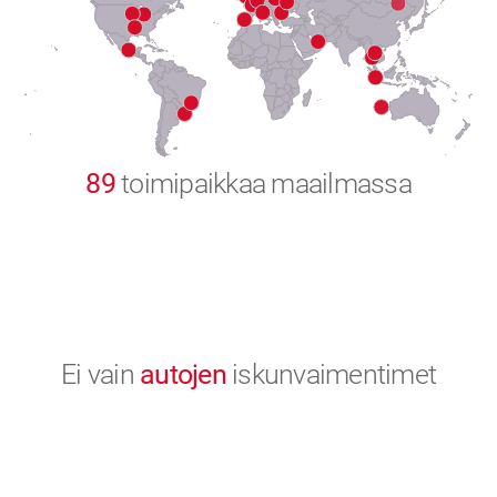
8
9
0
89
toimipaikkaa maailmassa
Ei vain
autojen
iskunvaimentimet