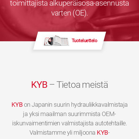
toimittajista alkuperäisosa-asennusta
varten (OE).
Tuoteluettelo
KYB
– Tietoa meistä
KYB
on Japanin suurin hydrauliikkavalmistaja
ja yksi maailman suurimmista OEM-
iskunvaimentimien valmistajista autotehtaille.
Valmistamme yli miljoona
KYB
-