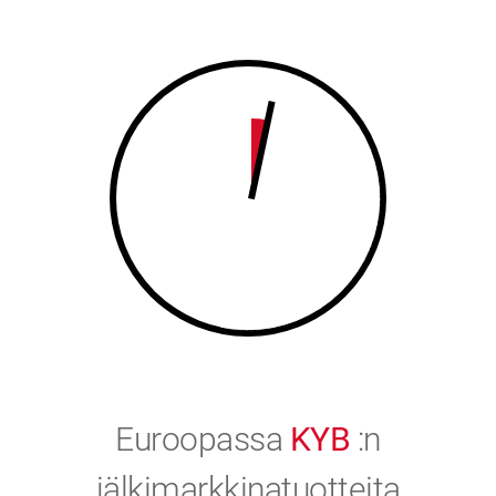
8
9
9
0
0
Euroopassa
KYB
:n
jälkimarkkinatuotteita