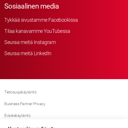
Sosiaalinen media
Tykkää sivustamme Facebookissa
Tilaa kanavamme YouTubessa
Seuraa meitä Instagram
Seuraa meitä LinkedIn
Tietosuojakäytäntö
Business Partner Privacy
Evästekäytäntö
Modern Slavery Act Policy