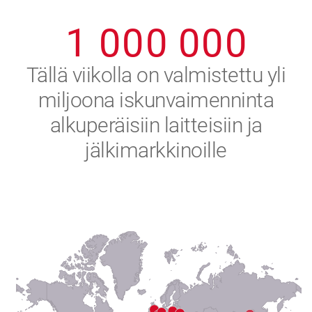
0
9
9
9
9
9
9
1
0
0
0
0
0
0
2
Tällä viikolla on valmistettu yli
miljoona iskunvaimenninta
3
alkuperäisiin laitteisiin ja
4
jälkimarkkinoille
5
6
7