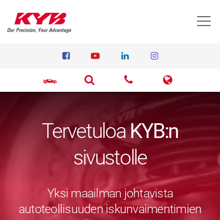
T
Tervetuloa
KYB:n
sivustolle
Yksi maailman johtavista
autoteollisuuden iskunvaimentimien